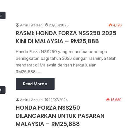
al
Amirul Azreen
23/03/2025
4,196
RASMI: HONDA FORZA NSS250 2025
KINI DI MALAYSIA – RM25,888
Honda Forza NSS250 yang menerima beberapa
peningkatan bagi tahun 2025 dengan rasminya telah
mendarat di Malaysia dengan harga jualan
RM25,888. …
Read More »
al
Amirul Azreen
12/07/2024
16,680
HONDA FORZA NSS250
DILANCARKAN UNTUK PASARAN
MALAYSIA – RM25,888