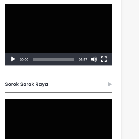
Video
Player
00:00
06:57
Sorok Sorok Raya
Video
Player