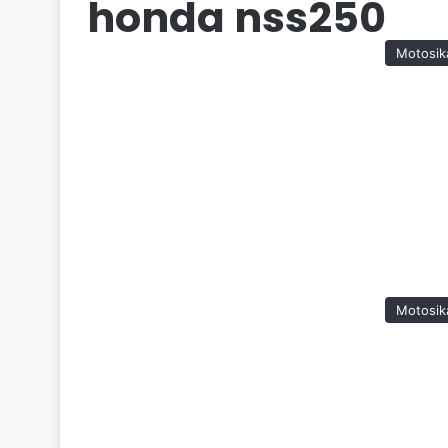
honda nss250
Motosik
Motosik