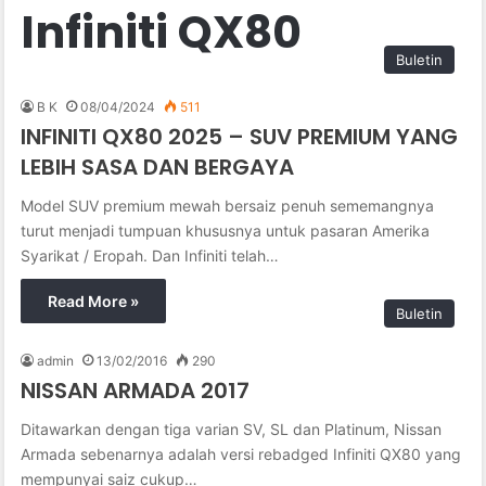
Infiniti QX80
Buletin
B K
08/04/2024
511
INFINITI QX80 2025 – SUV PREMIUM YANG
LEBIH SASA DAN BERGAYA
Model SUV premium mewah bersaiz penuh sememangnya
turut menjadi tumpuan khususnya untuk pasaran Amerika
Syarikat / Eropah. Dan Infiniti telah…
Read More »
Buletin
admin
13/02/2016
290
NISSAN ARMADA 2017
Ditawarkan dengan tiga varian SV, SL dan Platinum, Nissan
Armada sebenarnya adalah versi rebadged Infiniti QX80 yang
mempunyai saiz cukup…