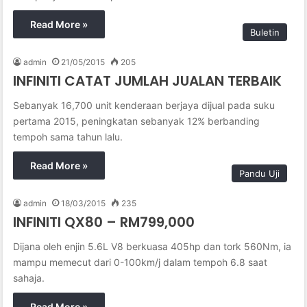
Read More »
Buletin
admin
21/05/2015
205
INFINITI CATAT JUMLAH JUALAN TERBAIK
Sebanyak 16,700 unit kenderaan berjaya dijual pada suku
pertama 2015, peningkatan sebanyak 12% berbanding
tempoh sama tahun lalu.
Read More »
Pandu Uji
admin
18/03/2015
235
INFINITI QX80 – RM799,000
Dijana oleh enjin 5.6L V8 berkuasa 405hp dan tork 560Nm, ia
mampu memecut dari 0-100km/j dalam tempoh 6.8 saat
sahaja.
Read More »