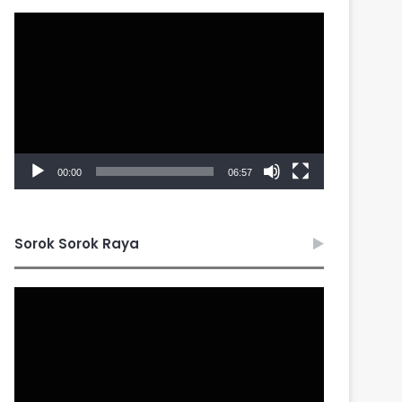
Video
Player
00:00
06:57
Sorok Sorok Raya
Video
Player