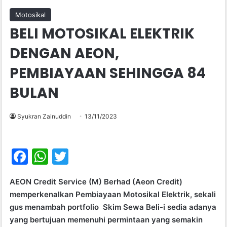
Motosikal
BELI MOTOSIKAL ELEKTRIK
DENGAN AEON,
PEMBIAYAAN SEHINGGA 84
BULAN
Syukran Zainuddin
13/11/2023
F
W
T
a
h
w
AEON Credit Service (M) Berhad (Aeon Credit)
c
at
itt
memperkenalkan Pembiayaan Motosikal Elektrik, sekali
e
s
er
gus menambah portfolio Skim Sewa Beli-i sedia adanya
b
A
yang bertujuan memenuhi permintaan yang semakin