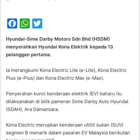
F
W
T
a
h
w
Hyundai-Sime Darby Motors Sdn Bhd (HSDM)
c
at
itt
menyerahkan Hyundai Kona Elektrik kepada 13
e
s
er
pelanggan pertama.
b
A
Ia merangkumi Kona Electric Lite (e-Lite), Kona Electric
o
p
Plus )e-Plus) dan Kona Electric Max (e-Max).
o
p
k
Penyerahan kunci kenderaan elektrik (EV) baharu itu
dilaksanakan di bilik pameran Sime Darby Auto Hyundai
(SDAH), Ara Damansara.
Kona Electric merupkan kenderaan utiliti sukan (SUV)
segmen B menarik dalam pasaran EV Malaysia berikutan