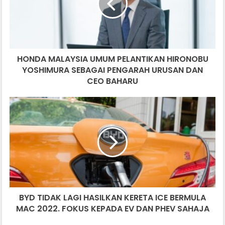
HIRONOBU
YOSHIMURA
SEBAGAI
PENGARAH
URUSAN
HONDA MALAYSIA UMUM PELANTIKAN HIRONOBU
DAN
CEO
YOSHIMURA SEBAGAI PENGARAH URUSAN DAN
BAHARU
CEO BAHARU
BYD
TIDAK
LAGI
HASILKAN
KERETA
ICE
BERMULA
MAC
2022.
BYD TIDAK LAGI HASILKAN KERETA ICE BERMULA
FOKUS
KEPADA
MAC 2022. FOKUS KEPADA EV DAN PHEV SAHAJA
EV