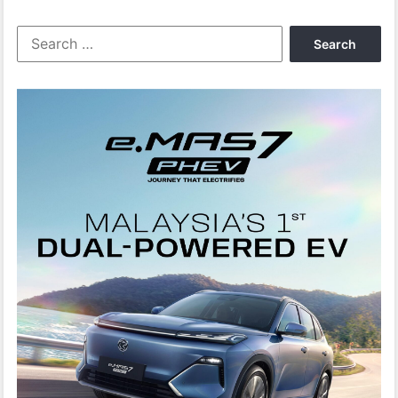
DAN
PHEV
Search
SAHAJA
for: