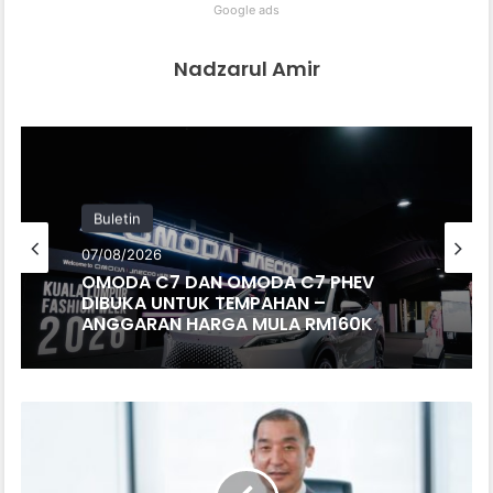
Google ads
Nadzarul Amir
Buletin
07/08/2026
OMODA C7 DAN OMODA C7 PHEV
DIBUKA UNTUK TEMPAHAN –
ANGGARAN HARGA MULA RM160K
HONDA
MALAYSIA
UMUM
PELANTIKAN