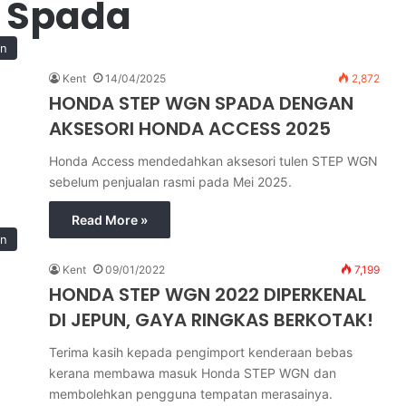
 Spada
in
Kent
14/04/2025
2,872
HONDA STEP WGN SPADA DENGAN
AKSESORI HONDA ACCESS 2025
Honda Access mendedahkan aksesori tulen STEP WGN
sebelum penjualan rasmi pada Mei 2025.
Read More »
in
Kent
09/01/2022
7,199
HONDA STEP WGN 2022 DIPERKENAL
DI JEPUN, GAYA RINGKAS BERKOTAK!
Terima kasih kepada pengimport kenderaan bebas
kerana membawa masuk Honda STEP WGN dan
membolehkan pengguna tempatan merasainya.