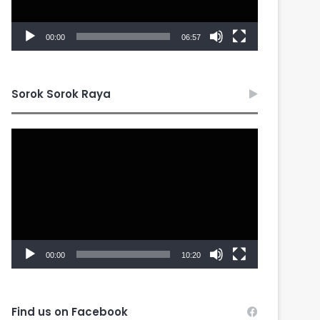
00:00
06:57
Sorok Sorok Raya
Video
Player
00:00
10:20
Find us on Facebook