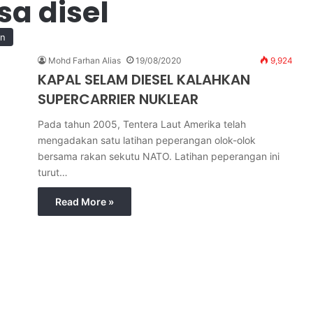
a disel
an
Mohd Farhan Alias
19/08/2020
9,924
KAPAL SELAM DIESEL KALAHKAN
SUPERCARRIER NUKLEAR
Pada tahun 2005, Tentera Laut Amerika telah
mengadakan satu latihan peperangan olok-olok
bersama rakan sekutu NATO. Latihan peperangan ini
turut…
Read More »