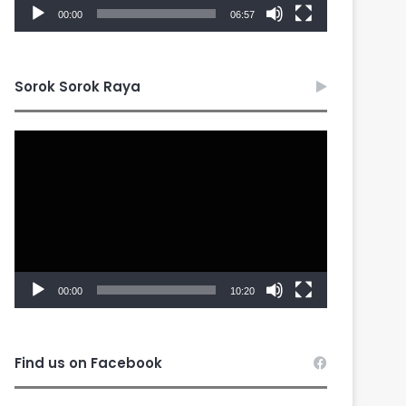
00:00
06:57
Sorok Sorok Raya
Video
Player
00:00
10:20
Find us on Facebook