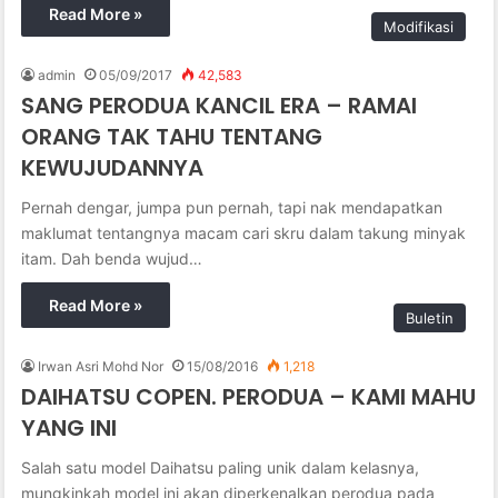
Read More »
Modifikasi
admin
05/09/2017
42,583
SANG PERODUA KANCIL ERA – RAMAI
ORANG TAK TAHU TENTANG
KEWUJUDANNYA
Pernah dengar, jumpa pun pernah, tapi nak mendapatkan
maklumat tentangnya macam cari skru dalam takung minyak
itam. Dah benda wujud…
Read More »
Buletin
Irwan Asri Mohd Nor
15/08/2016
1,218
DAIHATSU COPEN. PERODUA – KAMI MAHU
YANG INI
Salah satu model Daihatsu paling unik dalam kelasnya,
mungkinkah model ini akan diperkenalkan perodua pada