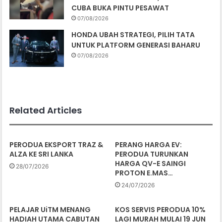
CUBA BUKA PINTU PESAWAT
07/08/2026
HONDA UBAH STRATEGI, PILIH TATA
UNTUK PLATFORM GENERASI BAHARU
07/08/2026
Related Articles
PERODUA EKSPORT TRAZ &
PERANG HARGA EV:
ALZA KE SRI LANKA
PERODUA TURUNKAN
HARGA QV-E SAINGI
28/07/2026
PROTON E.MAS…
24/07/2026
PELAJAR UiTM MENANG
KOS SERVIS PERODUA 10%
HADIAH UTAMA CABUTAN
LAGI MURAH MULAI 19 JUN