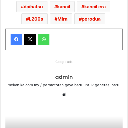
daihatsu
kancil
kancil era
L200s
Mira
perodua
WhatsApp
Google ads
admin
mekanika.com.my / permotoran gaya baru untuk generasi baru.
We
bsi
te