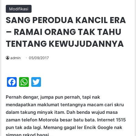
Modifikasi
SANG PERODUA KANCIL ERA
– RAMAI ORANG TAK TAHU
TENTANG KEWUJUDANNYA
admin
05/09/2017
F
W
T
a
h
w
Pernah dengar, jumpa pun pernah, tapi nak
c
at
itt
mendapatkan maklumat tentangnya macam cari skru
e
s
er
dalam takung minyak itam. Dah benda wujud masa
b
A
zaman telefon Motorola besar batu bata. Internet 1515
pun tak ada lagi. Memang gagal ler Encik Google nak
o
p
simpan rekod bagai…