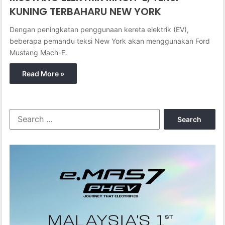
KUNING TERBAHARU NEW YORK
Dengan peningkatan penggunaan kereta elektrik (EV),
beberapa pemandu teksi New York akan menggunakan Ford
Mustang Mach-E.
Read More »
S
e
a
r
c
h
f
o
r
: