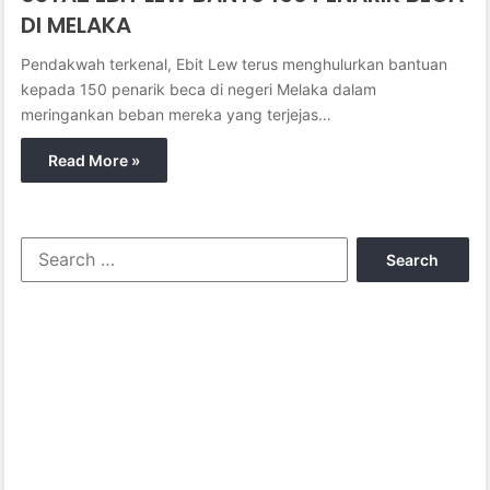
DI MELAKA
Pendakwah terkenal, Ebit Lew terus menghulurkan bantuan
kepada 150 penarik beca di negeri Melaka dalam
meringankan beban mereka yang terjejas…
Read More »
S
e
a
r
c
h
f
o
r
: