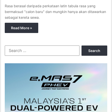
Rasa berasal daripada perkataan latin tabula rasa yang
bermaksud "calon baru" dan mungkin hanya akan ditawarkan
sebagai kereta sewa.
Read More »
S
e
a
r
c
h
f
o
r
: