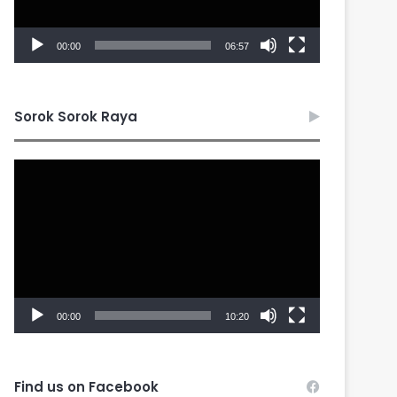
00:00
06:57
Sorok Sorok Raya
Video
Player
00:00
10:20
Find us on Facebook