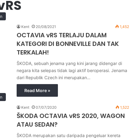
vRS
in
Kent
20/08/2021
1,452
OCTAVIA vRS TERLAJU DALAM
KATEGORI DI BONNEVILLE DAN TAK
TERKALAH!
ŠKODA, sebuah jenama yang kini jarang didengar di
negara kita selepas tidak lagi aktif beroperasi. Jenama
dari Republik Czech ini merupakan…
Read More »
in
Kent
07/07/2020
1,522
ŠKODA OCTAVIA vRS 2020, WAGON
ATAU SEDAN?
ŠKODA merupakan satu daripada pengeluar kereta