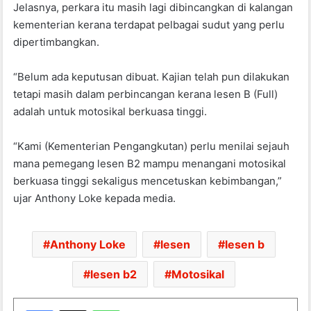
Jelasnya, perkara itu masih lagi dibincangkan di kalangan
o
p
kementerian kerana terdapat pelbagai sudut yang perlu
o
p
dipertimbangkan.
k
“Belum ada keputusan dibuat. Kajian telah pun dilakukan
tetapi masih dalam perbincangan kerana lesen B (Full)
adalah untuk motosikal berkuasa tinggi.
“Kami (Kementerian Pengangkutan) perlu menilai sejauh
mana pemegang lesen B2 mampu menangani motosikal
berkuasa tinggi sekaligus mencetuskan kebimbangan,”
ujar Anthony Loke kepada media.
Anthony Loke
lesen
lesen b
lesen b2
Motosikal
WhatsApp