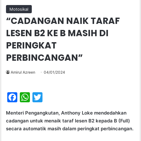
Motosikal
“CADANGAN NAIK TARAF
LESEN B2 KE B MASIH DI
PERINGKAT
PERBINCANGAN”
Amirul Azreen
04/01/2024
F
W
T
a
h
w
Menteri Pengangkutan, Anthony Loke mendedahkan
c
at
itt
cadangan untuk menaik taraf lesen B2 kepada B (Full)
e
s
er
secara automatik masih dalam peringkat perbincangan.
b
A