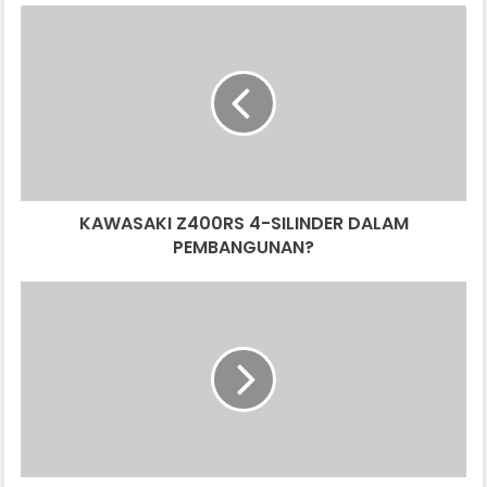
KAWASAKI
Z400RS
4-
SILINDER
DALAM
PEMBANGUNAN?
KAWASAKI Z400RS 4-SILINDER DALAM
PEMBANGUNAN?
KIA,
HYUNDAI
SASAR
JUALAN
GLOBAL
7.44
JUTA
UNIT
TAHUN