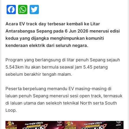
F
W
T
a
h
w
Acara EV track day terbesar kembali ke Litar
c
at
itt
Antarabangsa Sepang pada 6 Jun 2026 menerusi edisi
e
s
er
kedua yang dijangka menghimpunkan komuniti
b
A
kenderaan elektrik dari seluruh negara.
o
p
Program yang berlangsung di litar penuh Sepang sejauh
o
p
5.543km itu akan bermula seawal jam 5.45 petang
k
sebelum berakhir tengah malam.
Peserta berpeluang memandu EV masing-masing di
laluan penuh Sepang menerusi sesi open track, termasuk
di laluan utama dan selekoh teknikal North serta South
Loop.