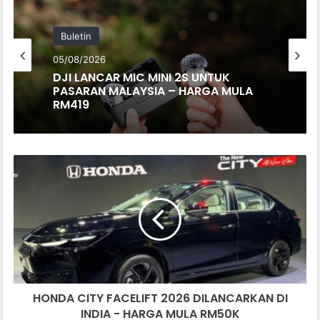
Buletin
05/08/2026
DJI LANCAR MIC MINI 2S UNTUK
PASARAN MALAYSIA – HARGA MULA
RM419
HONDA
CITY
FACELIFT
2026
DILANCARKAN
DI
INDIA
-
HARGA
HONDA CITY FACELIFT 2026 DILANCARKAN DI
MULA
RM50K
INDIA - HARGA MULA RM50K