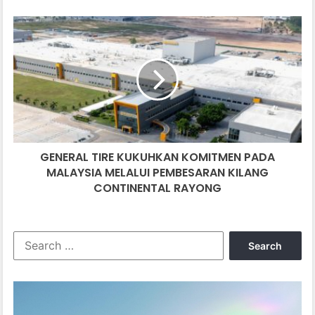
GENERAL
TIRE
KUKUHKAN
KOMITMEN
PADA
MALAYSIA
MELALUI
PEMBESARAN
KILANG
GENERAL TIRE KUKUHKAN KOMITMEN PADA
CONTINENTAL
RAYONG
MALAYSIA MELALUI PEMBESARAN KILANG
CONTINENTAL RAYONG
Search
for: