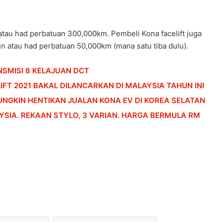
 atau had perbatuan 300,000km. Pembeli Kona facelift juga
 atau had perbatuan 50,000km (mana satu tiba dulu).
NSMISI 8 KELAJUAN DCT
IFT 2021 BAKAL DILANCARKAN DI MALAYSIA TAHUN INI
UNGKIN HENTIKAN JUALAN KONA EV DI KOREA SELATAN
SIA. REKAAN STYLO, 3 VARIAN. HARGA BERMULA RM
PENERBANGAN DARI KUALA LUMPUR KE
KOCHI BERTUKAR CEMAS,
PENUMPANG CUBA BUKA PINTU
PESAWAT
HONDA UBAH STRATEGI, PILIH TATA
UNTUK PLATFORM GENERASI BAHARU
SANGGUP BELI MOTOSIKAL, ALAT