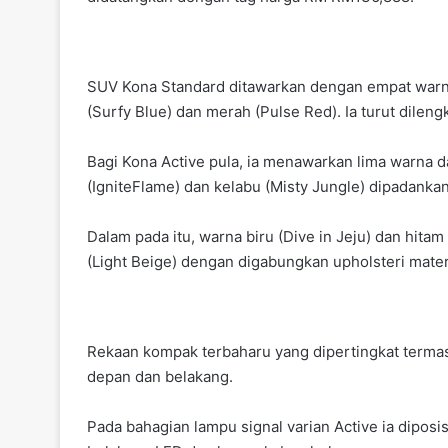
k
SUV Kona Standard ditawarkan dengan empat warna p
(Surfy Blue) dan merah (Pulse Red). Ia turut dilen
Bagi Kona Active pula, ia menawarkan lima warna da
(IgniteFlame) dan kelabu (Misty Jungle) dipadanka
Dalam pada itu, warna biru (Dive in Jeju) dan hita
(Light Beige) dengan digabungkan upholsteri materia
Rekaan kompak terbaharu yang dipertingkat termas
depan dan belakang.
Pada bahagian lampu signal varian Active ia dipos