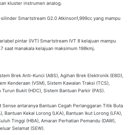
an kluster instrumen analog.
4-silinder Smartstream G2.0 Atkinson1,999cc yang mampu
ariabel pintar (IVT) Smartstream IVT 8 kelajuan mampu
.7 saat manakala kelajuan maksimum 198kmj
.
stem Brek Anti-Kunci (ABS), Agihan Brek Elektronik (EBD),
stem Kenderaan (VSM), Sistem Kawalan Traksi (TCS),
 Turun Bukit (HDC), Sistem Bantuan Parkir (PAS).
rt Sense antaranya Bantuan Cegah Perlanggaran Titik Buta
, Bantuan Kekal Lorong (LKA), Bantuan Ikut Lorong (LFA),
Suluh Tinggi (HBA), Amaran Perhatian Pemandu (DAW),
luar Selamat (SEW).