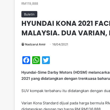
RM119,888
Buletin
HYUNDAI KONA 2021 FAC
MALAYSIA. DUA VARIAN,
Nadzarul Amir
16/04/2021
F
W
T
a
h
w
Hyundai-Sime Darby Motors (HDSM) melancarkan S
c
at
itt
2021 yang didatangkan dengan trenkuasa baharu 
e
s
er
b
A
SUV kompak terbaharu itu didatangkan dengan dua 
o
p
Varian Kona Standard dijual pada harga bermula R
o
p
didatangkan dengan tag harga RM RM136,888.