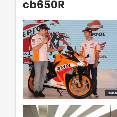
cb650R
Bulet