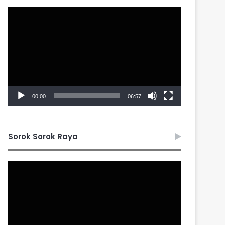
Video
Player
00:00
06:57
Sorok Sorok Raya
Video
Player