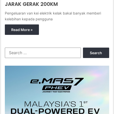
JARAK GERAK 200KM
Pengeluaran van kei elektrik kelak bakal banyak memberi
kelebihan kepada pengguna
Read More »
S
e
a
r
c
h
f
o
r
: