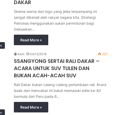
DAKAR
Skema warna dan logo yang jelas terpampang ini
sangat dikenali oleh rakyat negara kita. Stratergi
Petronas menggunakan sukan permotoran bagi
meluaskan…
Read More »
in
Kent
04/12/2018
707
SSANGYONG SERTAI RALI DAKAR –
ACARA UNTUK SUV TULEN DAN
BUKAN ACAH-ACAH SUV
Rali Dakar bukan calang-calang perlumbaan rali. Acara
lasak dan mencabar ini bakal memasuki edisi ke-40
bermula dari Peru pada 6…
Read More »
in