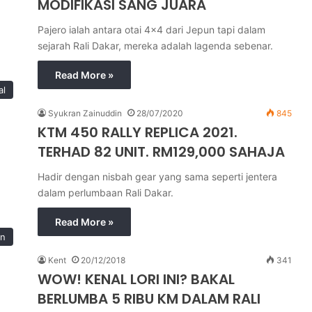
MODIFIKASI SANG JUARA
Pajero ialah antara otai 4x4 dari Jepun tapi dalam
sejarah Rali Dakar, mereka adalah lagenda sebenar.
Read More »
al
Syukran Zainuddin
28/07/2020
845
KTM 450 RALLY REPLICA 2021.
TERHAD 82 UNIT. RM129,000 SAHAJA
Hadir dengan nisbah gear yang sama seperti jentera
dalam perlumbaan Rali Dakar.
Read More »
in
Kent
20/12/2018
341
WOW! KENAL LORI INI? BAKAL
BERLUMBA 5 RIBU KM DALAM RALI