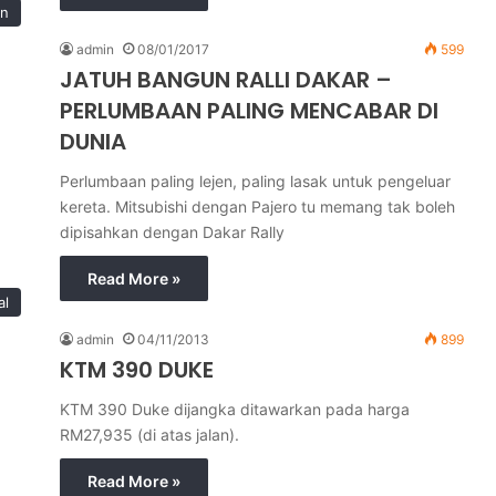
an
admin
08/01/2017
599
JATUH BANGUN RALLI DAKAR –
PERLUMBAAN PALING MENCABAR DI
DUNIA
Perlumbaan paling lejen, paling lasak untuk pengeluar
kereta. Mitsubishi dengan Pajero tu memang tak boleh
dipisahkan dengan Dakar Rally
Read More »
al
admin
04/11/2013
899
KTM 390 DUKE
KTM 390 Duke dijangka ditawarkan pada harga
RM27,935 (di atas jalan).
Read More »