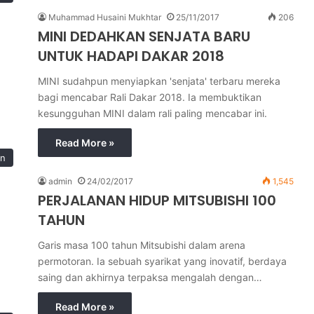
Muhammad Husaini Mukhtar
25/11/2017
206
MINI DEDAHKAN SENJATA BARU
UNTUK HADAPI DAKAR 2018
MINI sudahpun menyiapkan 'senjata' terbaru mereka
bagi mencabar Rali Dakar 2018. Ia membuktikan
kesungguhan MINI dalam rali paling mencabar ini.
Read More »
an
admin
24/02/2017
1,545
PERJALANAN HIDUP MITSUBISHI 100
TAHUN
Garis masa 100 tahun Mitsubishi dalam arena
permotoran. Ia sebuah syarikat yang inovatif, berdaya
saing dan akhirnya terpaksa mengalah dengan…
Read More »