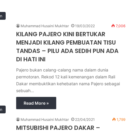
an
Muhammad Husaini Mukhtar
19/03/2022
7,006
KILANG PAJERO KINI BERTUKAR
MENJADI KILANG PEMBUATAN TISU
TANDAS – PILU ADA SEDIH PUN ADA
DI HATI INI
Pajero bukan calang-calang nama dalam dunia
permotoran. Rekod 12 kali kemenangan dalam Rali
Dakar membuktikan kehebatan nama Pajero sebagai
sebuah…
Read More »
an
Muhammad Husaini Mukhtar
22/04/2021
1,799
MITSUBISHI PAJERO DAKAR –