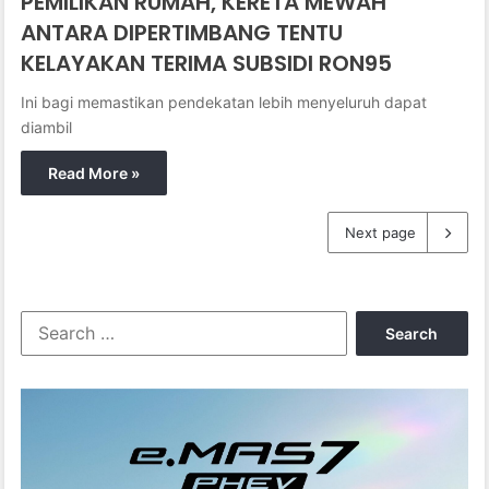
PEMILIKAN RUMAH, KERETA MEWAH
ANTARA DIPERTIMBANG TENTU
KELAYAKAN TERIMA SUBSIDI RON95
Ini bagi memastikan pendekatan lebih menyeluruh dapat
diambil
Read More »
Next page
S
e
a
r
c
h
f
o