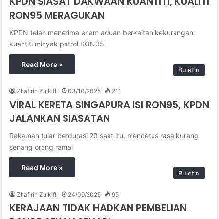
KPDN SIASAT DAKWAAN KUANTITI, KUALITI
RON95 MERAGUKAN
KPDN telah menerima enam aduan berkaitan kekurangan
kuantiti minyak petrol RON95
Read More »
Buletin
Zhafirin Zulkifli
03/10/2025
211
VIRAL KERETA SINGAPURA ISI RON95, KPDN
JALANKAN SIASATAN
Rakaman tular berdurasi 20 saat itu, mencetus rasa kurang
senang orang ramai
Read More »
Buletin
Zhafirin Zulkifli
24/09/2025
95
KERAJAAN TIDAK HADKAN PEMBELIAN