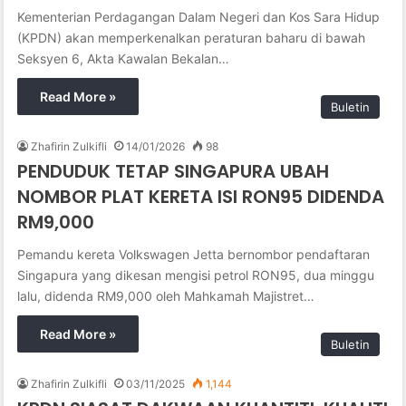
Kementerian Perdagangan Dalam Negeri dan Kos Sara Hidup
(KPDN) akan memperkenalkan peraturan baharu di bawah
Seksyen 6, Akta Kawalan Bekalan…
Read More »
Buletin
Zhafirin Zulkifli
14/01/2026
98
PENDUDUK TETAP SINGAPURA UBAH
NOMBOR PLAT KERETA ISI RON95 DIDENDA
RM9,000
Pemandu kereta Volkswagen Jetta bernombor pendaftaran
Singapura yang dikesan mengisi petrol RON95, dua minggu
lalu, didenda RM9,000 oleh Mahkamah Majistret…
Read More »
Buletin
Zhafirin Zulkifli
03/11/2025
1,144