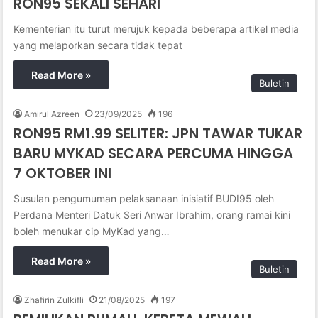
RON95 SEKALI SEHARI
Kementerian itu turut merujuk kepada beberapa artikel media
yang melaporkan secara tidak tepat
Read More »
Buletin
Amirul Azreen
23/09/2025
196
RON95 RM1.99 SELITER: JPN TAWAR TUKAR
BARU MYKAD SECARA PERCUMA HINGGA
7 OKTOBER INI
Susulan pengumuman pelaksanaan inisiatif BUDI95 oleh
Perdana Menteri Datuk Seri Anwar Ibrahim, orang ramai kini
boleh menukar cip MyKad yang…
Read More »
Buletin
Zhafirin Zulkifli
21/08/2025
197