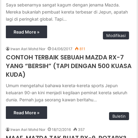
Saya sebenarnya sangat kagum dengan jenama Mazda.
Mereka bukanlah pembuat kereta terbesar di Jepun, apatah
lagi di peringkat global. Tapi…
Read More »
Modifikasi
Irwan Asri Mohd Nor
04/06/2017
811
CONTOH TERBAIK SEBUAH MAZDA RX-7
YANG “BERSIH” (TAPI DENGAN 500 KUASA
KUDA)
Umum mengetahui bahawa kereta-kereta sports Jepun
keluaran 90-an kini menjadi kegilaan peminat kereta seluruh
dunia. Pernah juga seorang kawan beritahu…
Read More »
Buletin
Irwan Asri Mohd Nor
18/12/2016
357
MAAF, MAZDA TAK BUAT RX-9. ROTARY?