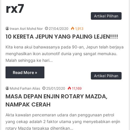
rx7
Artikel Pilihan
Irwan Asri Mohd Nor
27/04/2020
1,913
10 KERETA JEPUN YANG PALING LEJEN!!!!
Kita kena akui bahawasanya pada 90-an, Jepun telah berjaya
menghasilkan ikon automotif dunia yang sangat memukau.
Malah sehingga ke hari…
Read More »
Artikel Pilihan
Mohd Farhan Alias
25/01/2020
11,169
MASA DEPAN ENJIN ROTARY MAZDA,
NAMPAK CERAH
Akta kawalan pencemaran udara dan penggunaan petrol
yang cekap adalah 2 faktor utama yang menyebabkan enjin
rotary Mazda terpaksa dihentikan…