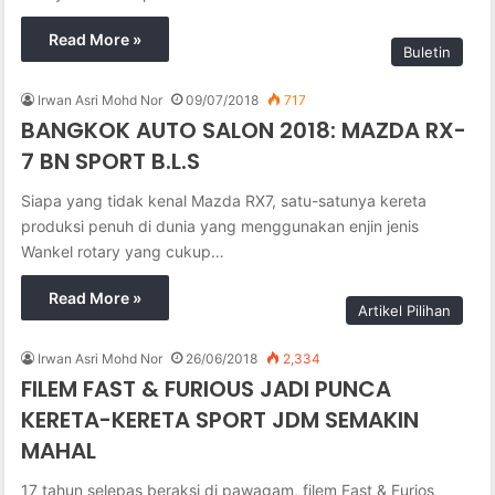
Read More »
Buletin
Irwan Asri Mohd Nor
09/07/2018
717
BANGKOK AUTO SALON 2018: MAZDA RX-
7 BN SPORT B.L.S
Siapa yang tidak kenal Mazda RX7, satu-satunya kereta
produksi penuh di dunia yang menggunakan enjin jenis
Wankel rotary yang cukup…
Read More »
Artikel Pilihan
Irwan Asri Mohd Nor
26/06/2018
2,334
FILEM FAST & FURIOUS JADI PUNCA
KERETA-KERETA SPORT JDM SEMAKIN
MAHAL
17 tahun selepas beraksi di pawagam, filem Fast & Furios