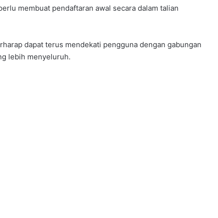
 perlu membuat pendaftaran awal secara dalam talian
NISSAN FAIRLADY Z DILANCAR DI
INDONESIA!
berharap dapat terus mendekati pengguna dengan gabungan
ng lebih menyeluruh.
DJI LANCAR MIC MINI 2S UNTUK
PASARAN MALAYSIA – HARGA MULA
RM419
NISSAN KICKS e-POWER DISERAHKAN
i Acer 2026
KEPADA PDRM UNTUK PENILAIAN
OPERASI
JUALAN MENINGKAT, EV UBAH
LANDSKAP PASARAN AUTOMOTIF
ASEAN
Google ads
AUDI A2 E-TRON KEMBALI, DIKATAKAN
EV PALING CEKAP DALAM SEJARAH