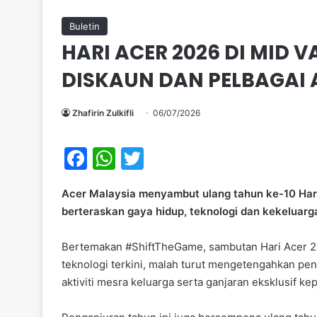
Buletin
HARI ACER 2026 DI MID 
DISKAUN DAN PELBAGAI A
Zhafirin Zulkifli
06/07/2026
F
W
T
a
h
w
Acer Malaysia menyambut ulang tahun ke-10 Hari 
c
at
itt
berteraskan gaya hidup, teknologi dan kekeluarga
e
s
er
b
A
Bertemakan #ShiftTheGame, sambutan Hari Acer 
teknologi terkini, malah turut mengetengahkan pen
o
p
aktiviti mesra keluarga serta ganjaran eksklusif k
o
p
k