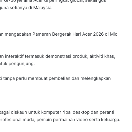
 ke-50 jenama Acer di peringkat global, sekali gus
na setianya di Malaysia.
kan mengadakan Pameran Bergerak Hari Acer 2026 di Mid
interaktif termasuk demonstrasi produk, aktiviti khas,
untuk pengunjung.
iti tanpa perlu membuat pembelian dan melengkapkan
gai diskaun untuk komputer riba, desktop dan peranti
profesional muda, pemain permainan video serta keluarga.