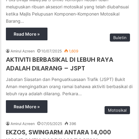
melupuskan ribuan aksesori motosikal yang telah diubahsuai
ketika Majlis Pelupusan Komponen-Komponen Motosikal
Barang…
Read More »
Buletin
Amirul Azreen
10/07/2025
1,609
AKTIVITI BERBASIKAL DI LEBUH RAYA
ADALAH DILARANG – JSPT
Jabatan Siasatan dan Penguatkuasaan Trafik (JSPT) Bukit
Aman mengingatkan orang ramai bahawa aktiviti berbasikal di
lebuh raya adalah dilarang. Perkara…
Read More »
Motosikal
Amirul Azreen
07/05/2025
396
EKZOS, SWINGARM ANTARA 14,000