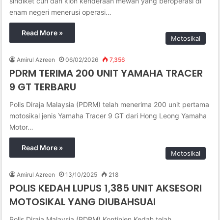
sindiket curi dan klon kenderaan mewah yang beroperasi di
enam negeri menerusi operasi…
Read More »
Motosikal
Amirul Azreen
06/02/2026
7,356
PDRM TERIMA 200 UNIT YAMAHA TRACER
9 GT TERBARU
Polis Diraja Malaysia (PDRM) telah menerima 200 unit pertama
motosikal jenis Yamaha Tracer 9 GT dari Hong Leong Yamaha
Motor…
Read More »
Motosikal
Amirul Azreen
13/10/2025
218
POLIS KEDAH LUPUS 1,385 UNIT AKSESORI
MOTOSIKAL YANG DIUBAHSUAI
Polis Diraja Malaysia (PDRM) Kontinjen Kedah telah