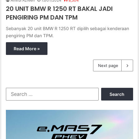
Amirul Azreen
15/01/2024
8,504
20 UNIT BMW R 1250 RT BAKAL JADI
PENGIRING PM DAN TPM
Sebanyak 20 unit BMW R 1250 RT dipilih sebagai kenderaan
pengiring PM dan TPM.
Read More »
Next page
S
e
a
r
c
h
f
o