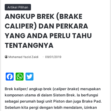
Artikel Pilihan
ANGKUP BREK (BRAKE
CALIPER) DAN PERKARA
YANG ANDA PERLU TAHU
TENTANGNYA
Mohamad Yazid Zaidi
09/01/2019
F
W
T
a
h
w
Brek kaliper/ angkup brek (
caliper brake
) merupakan
c
at
itt
komponen utama di dalam Sistem Brek. Ia berfungsi
e
s
er
sebagai perumah bagi unit Piston dan juga Brake Pad.
b
A
Sebelum kita pergi dengan lebih mendalam, izinkan