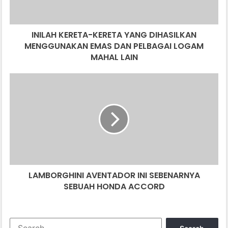
K
E
R
INILAH KERETA-KERETA YANG DIHASILKAN
E
MENGGUNAKAN EMAS DAN PELBAGAI LOGAM
T
A
MAHAL LAIN
-
K
L
E
A
R
M
E
B
T
O
A
R
Y
G
A
H
N
I
G
LAMBORGHINI AVENTADOR INI SEBENARNYA
N
D
SEBUAH HONDA ACCORD
I
I
A
H
V
A
E
S
S
N