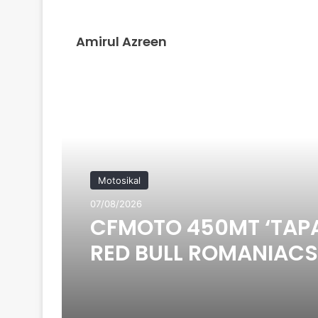
Amirul Azreen
Read Next
Motosikal
07/08/2026
CFMOTO 450MT ‘TAP
RED BULL ROMANIACS