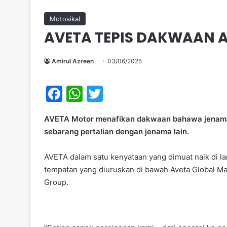
Motosikal
AVETA TEPIS DAKWAAN 
Amirul Azreen
03/06/2025
F
W
T
a
h
w
AVETA Motor menafikan dakwaan bahawa jenama 
c
at
itt
sebarang pertalian dengan jenama lain.
e
s
er
b
A
AVETA dalam satu kenyataan yang dimuat naik di l
tempatan yang diuruskan di bawah Aveta Global M
o
p
Group.
o
p
k