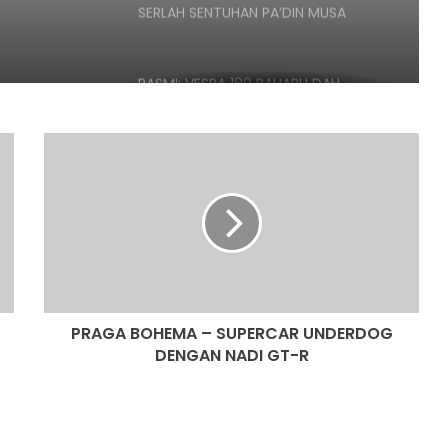
SERLAH SENTUHAN PA’DIN MUSA
RASMI: VESPA 180 BAHARU DAH
MENDARAT DI MALAYSIA – DARI
RM21,500
PRAGA
BOHEMA
RASMI: AVETA VANGUARD 250
–
LIMITED EDITION DIUMUMKAN –
SUPERCAR
HANYA 688 UNIT, RM17,188
UNDERDOG
DENGAN
RASMI: AVETA VANGUARD 180
NADI
DIPERKENAL – DARI RM9,398
GT-
R
PRAGA BOHEMA – SUPERCAR UNDERDOG
DENGAN NADI GT-R
HARGA KAWASAKI KLE500
DIUMUMKAN – RM32,900
ARIIC GOBI 250 KINI TIBA DI