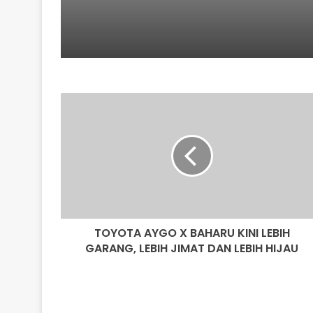
TOYOTA
AYGO
X
BAHARU
KINI
LEBIH
GARANG,
LEBIH
JIMAT
TOYOTA AYGO X BAHARU KINI LEBIH
DAN
LEBIH
GARANG, LEBIH JIMAT DAN LEBIH HIJAU
HIJAU