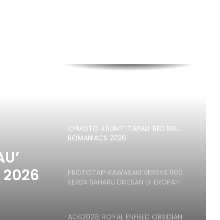
PENGEDAR – RM13,988
CYCLONE RT450GT PESAING BARU
SKUTER GT – ENJIN DUA SILINDER
398CC, 42HP
BAWA BALIK PROTON SAGA, YAMAHA
Y15ZR DENGAN PEMBELIAN SET RANTAI
RK-M EDISI MERDEKA 2026
CFMOTO 450MT ‘TAPAU’ RED BULL
ROMANIACS 2026
AU’
 2026
PROTOTAIP KAWASAKI VERSYS 900
SERBA BAHARU DIKESAN DI EROPAH
AOS2026: ROYAL ENFIELD OBSIDIAN