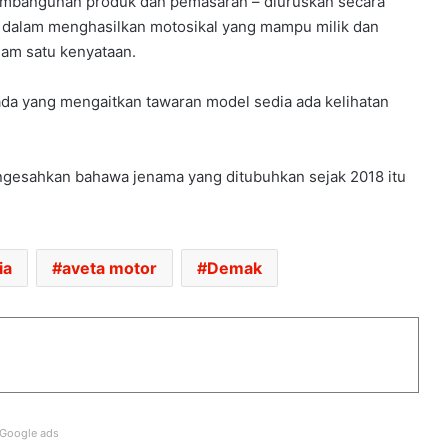
 pembangunan produk dan pemasaran – diuruskan secara
 dalam menghasilkan motosikal yang mampu milik dan
alam satu kenyataan.
RASMI: VESPA 180 BAHARU DAH
MENDARAT DI MALAYSIA – DARI
ada yang mengaitkan tawaran model sedia ada kelihatan
RM21,500
RASMI: AVETA VANGUARD 250
ngesahkan bahawa jenama yang ditubuhkan sejak 2018 itu
LIMITED EDITION DIUMUMKAN –
.
HANYA 688 UNIT, RM17,188
RASMI: AVETA VANGUARD 180
ia
aveta motor
Demak
DIPERKENAL – DARI RM9,398
HARGA KAWASAKI KLE500
DIUMUMKAN – RM32,900
Google ads
ARIIC GOBI 250 KINI TIBA DI