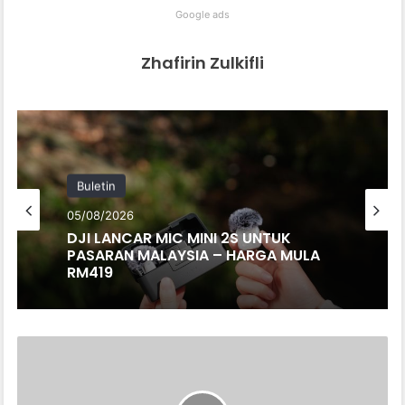
Google ads
Zhafirin Zulkifli
Buletin
05/08/2026
DJI LANCAR MIC MINI 2S UNTUK
PASARAN MALAYSIA – HARGA MULA
RM419
TERKINI:
MODENAS
BAKAL
LANCAR