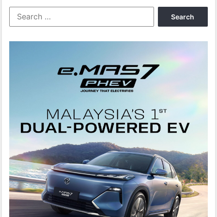
Search
for: