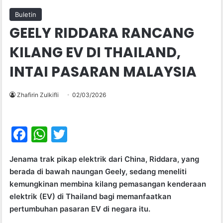
Buletin
GEELY RIDDARA RANCANG
KILANG EV DI THAILAND,
INTAI PASARAN MALAYSIA
Zhafirin Zulkifli
02/03/2026
F
W
T
a
h
w
Jenama trak pikap elektrik dari China, Riddara, yang
c
at
itt
berada di bawah naungan Geely, sedang meneliti
e
s
er
kemungkinan membina kilang pemasangan kenderaan
b
A
elektrik (EV) di Thailand bagi memanfaatkan
pertumbuhan pasaran EV di negara itu.
o
p