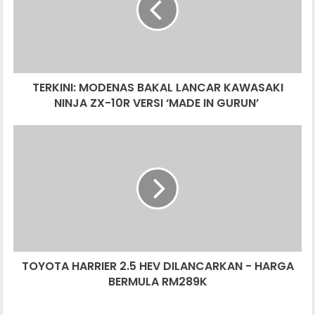
KAWASAKI
NINJA
ZX-
10R
VERSI
TERKINI: MODENAS BAKAL LANCAR KAWASAKI
‘MADE
IN
NINJA ZX-10R VERSI ‘MADE IN GURUN’
GURUN’
TOYOTA
HARRIER
2.5
HEV
DILANCARKAN
-
HARGA
BERMULA
RM289K
TOYOTA HARRIER 2.5 HEV DILANCARKAN - HARGA
BERMULA RM289K