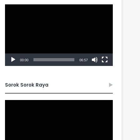
Video
Player
00:00
06:57
Sorok Sorok Raya
Video
Player