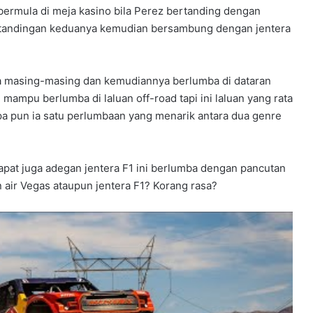
bermula di meja kasino bila Perez bertanding dengan
ertandingan keduanya kemudian bersambung dengan jentera
ra masing-masing dan kemudiannya berlumba di dataran
mampu berlumba di laluan off-road tapi ini laluan yang rata
pa pun ia satu perlumbaan yang menarik antara dua genre
apat juga adegan jentera F1 ini berlumba dengan pancutan
n air Vegas ataupun jentera F1? Korang rasa?