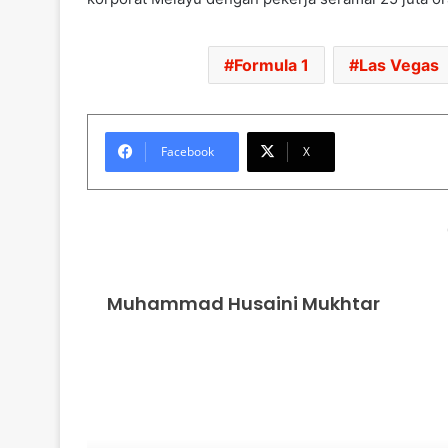
Formula 1
Las Vegas
Facebook
X
Muhammad Husaini Mukhtar
Read Next