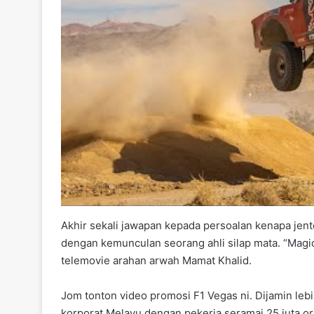
Akhir sekali jawapan kepada persoalan kenapa jent
dengan kemunculan seorang ahli silap mata. “Magi
telemovie arahan arwah Mamat Khalid.
Jom tonton video promosi F1 Vegas ni. Dijamin leb
korporat Melayu dengan pekerja seramai 25 juta or