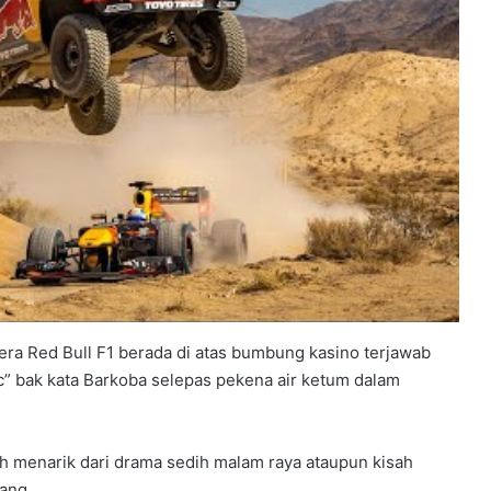
era Red Bull F1 berada di atas bumbung kasino terjawab
GIIAS 2026: BYD M6 iDM, MPV PHEV
c” bak kata Barkoba selepas pekena air ketum dalam
DENGAN 1000KM PERJALANAN
GIIAS 2026: LEAPMOTOR LANCAR B10
ih menarik dari drama sedih malam raya ataupun kisah
& C10 CKD
ang.