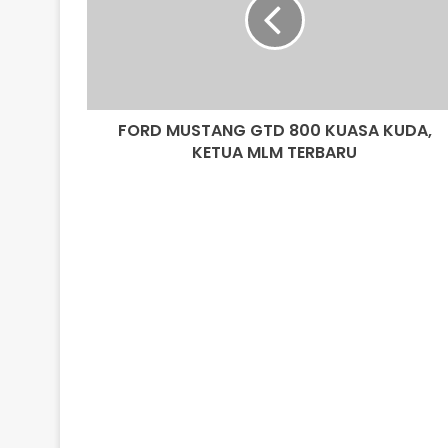
800
KUASA
KUDA,
KETUA
MLM
TERBARU
FORD MUSTANG GTD 800 KUASA KUDA,
KETUA MLM TERBARU