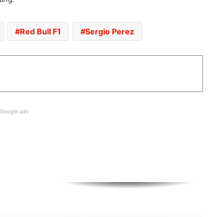
GIIAS 2026:TOYOTA VELOZ HYBRID
Red Bull F1
Sergio Perez
DARI RM 88K
9954 EV DIUJI, SEMUA KEKAL BATERI
90% LEPAS 100,000KM
Google ads
4 LITAR LAIN YANG PERNAH ANJURKAN
F1 BAGI NEGARA LAIN
POLIS PAKAI BAJU GHILLIE SNIPER
BERKAS PESALAH TRAFIK
JURUREKA BENTUK NISSAN JUKE AKAN
GANTIKAN ALFONSO ALBAISA DI