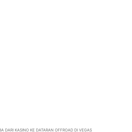
BA DARI KASINO KE DATARAN OFFROAD DI VEGAS