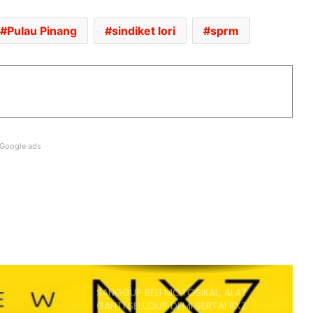
ANGGARAN HARGA MULA RM160K
Pulau Pinang
sindiket lori
sprm
ZEEKR 7X BLACK NOVA
DIPERKENALKAN, TERHAD 200 UNIT DI
MALAYSIA, HARGA MULA RM237K
SUZUKI LANTIK CARSOME SEBAGAI
RAKAN DAGANGAN TUKAR BELI RASMI
Google ads
PENERBANGAN DARI KUALA LUMPUR KE
KOCHI BERTUKAR CEMAS,
PENUMPANG CUBA BUKA PINTU
PESAWAT
HONDA UBAH STRATEGI, PILIH TATA
UNTUK PLATFORM GENERASI BAHARU
SANGGUP BELI MOTOSIKAL, ALAT
GANTI SELUDUP DEMI SERTAI RXZ