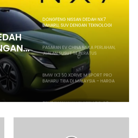
MEMBERS
DONGFENG NISSAN DEDAH NX7
BAHARU, SUV DENGAN TEKNOLOGI
LIDAR
EDAH
ENGAN
PASARAN EV CHINA MULA PERLAHAN,
JUALAN SUSUT 14 PERATUS
BMW IX3 50 XDRIVE M SPORT PRO
BAHARU TIBA DI MALAYSIA – HARGA
MULA RM399K
TEMPAHAN HUAWEI STELATO G9
DIBUKA DI CHINA, SUV LASAK ELEKTRIK
DENGAN KUASA 586HP, HARGA MULA
RM266K
BATU
PAHAT
OMODA C7 DAN OMODA C7 PHEV
CATAT
DIBUKA UNTUK TEMPAHAN –