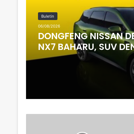
Buletin
06/08/2026
DONGFENG NISSAN D
NX7 BAHARU, SUV D
TEKNOLOGI LIDAR
SEGAK
BERGAYA
DI