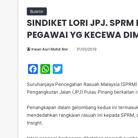
Buletin
SINDIKET LORI JPJ. SPRM
PEGAWAI YG KECEWA DI
Irwan Asri Mohd Nor
31/05/2019
F
W
T
a
h
w
Suruhanjaya Pencegahan Rasuah Malaysia (SPRM) 
c
at
itt
Pengangkutan Jalan (JPJ) Pulau Pinang berkaitan r
e
s
er
b
A
Penangkapan dalam gelombang kedua ini termasuk
mendedahkan rangkaian rasuah ini kepada SPRM, se
o
p
Insight.
o
p
k