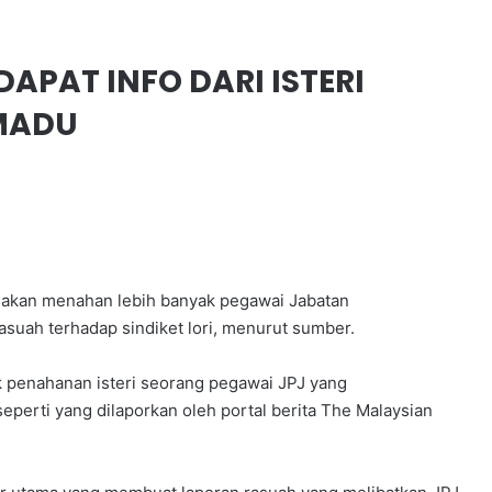
 DAPAT INFO DARI ISTERI
MADU
akan menahan lebih banyak pegawai Jabatan
asuah terhadap sindiket lori, menurut sumber.
 penahanan isteri seorang pegawai JPJ yang
perti yang dilaporkan oleh portal berita The Malaysian
SANGGUP BELI MOTOSIKAL, ALAT
GANTI SELUDUP DEMI SERTAI RXZ
MEMBERS