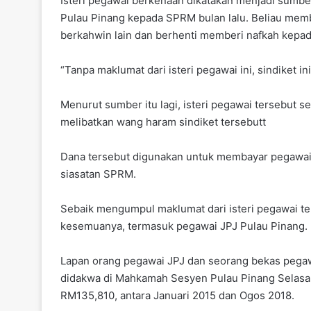
Isteri pegawai berkenaan dikatakan menjadi sumb
Pulau Pinang kepada SPRM bulan lalu. Beliau memb
berkahwin lain dan berhenti memberi nafkah kepa
“Tanpa maklumat dari isteri pegawai ini, sindiket in
Menurut sumber itu lagi, isteri pegawai tersebut
melibatkan wang haram sindiket tersebutt
Dana tersebut digunakan untuk membayar pegawai te
siasatan SPRM.
Sebaik mengumpul maklumat dari isteri pegawai t
kesemuanya, termasuk pegawai JPJ Pulau Pinang.
Lapan orang pegawai JPJ dan seorang bekas pega
didakwa di Mahkamah Sesyen Pulau Pinang Selasa
RM135,810, antara Januari 2015 dan Ogos 2018.