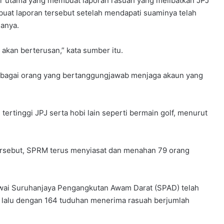
er utama yang membuat laporan rasuah yang melibatkan JPJ
uat laporan tersebut setelah mendapati suaminya telah
DONGFENG NISSAN DEDAH NX7
danya.
BAHARU, SUV DENGAN TEKNOLOGI
LIDAR
i akan berterusan,” kata sumber itu.
PASARAN EV CHINA MULA PERLAHAN,
 sebagai orang yang bertanggungjawab menjaga akaun yang
JUALAN SUSUT 14 PERATUS
rtinggi JPJ serta hobi lain seperti bermain golf, menurut
BMW IX3 50 XDRIVE M SPORT PRO
BAHARU TIBA DI MALAYSIA – HARGA
MULA RM399K
ersebut, SPRM terus menyiasat dan menahan 79 orang
TEMPAHAN HUAWEI STELATO G9
DIBUKA DI CHINA, SUV LASAK ELEKTRIK
DENGAN KUASA 586HP, HARGA MULA
wai Suruhanjaya Pengangkutan Awam Darat (SPAD) telah
RM266K
 lalu dengan 164 tuduhan menerima rasuah berjumlah
OMODA C7 DAN OMODA C7 PHEV
DIBUKA UNTUK TEMPAHAN –