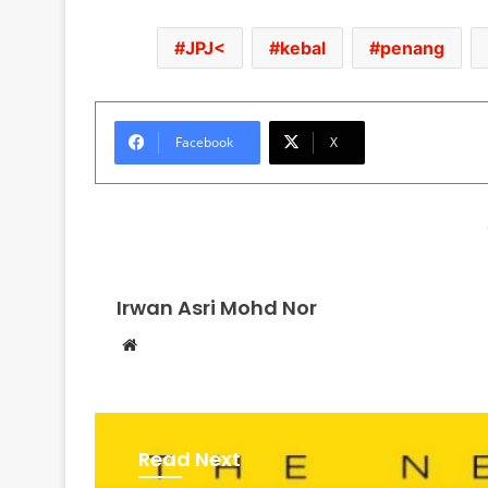
JPJ<
kebal
penang
Facebook
X
Irwan Asri Mohd Nor
Website
Read Next