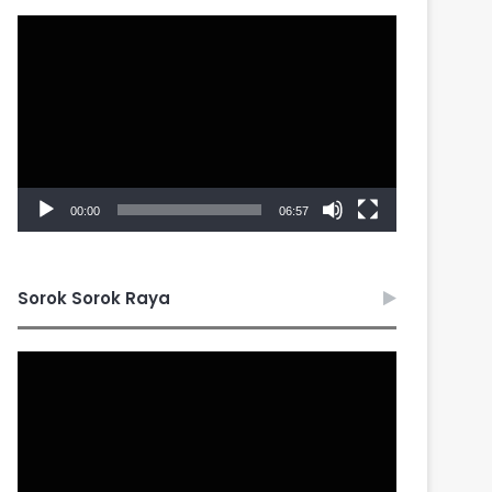
Video
Player
00:00
06:57
Sorok Sorok Raya
Video
Player