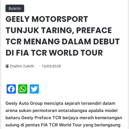
Buletin
GEELY MOTORSPORT
TUNJUK TARING, PREFACE
TCR MENANG DALAM DEBUT
DI FIA TCR WORLD TOUR
Zhafirin Zulkifli
13/05/2026
F
W
T
a
h
w
Geely Auto Group mencipta sejarah tersendiri dalam
c
at
itt
arena sukan permotoran antarabangsa apabila model
e
s
er
baharu Geely Preface TCR berjaya meraih kemenangan
b
A
sulung di pentas FIA TCR World Tour yang berlangsung