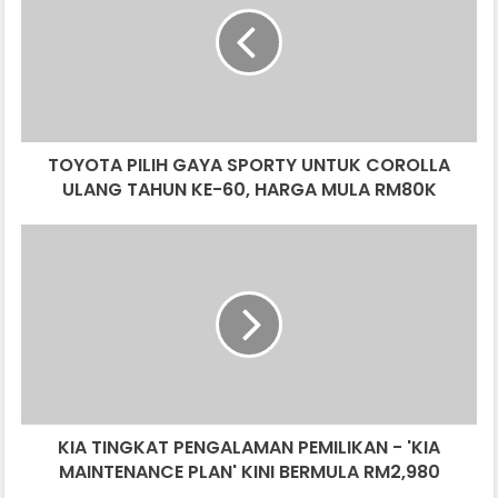
SPORTY
UNTUK
COROLLA
ULANG
TAHUN
KE-
TOYOTA PILIH GAYA SPORTY UNTUK COROLLA
60,
HARGA
ULANG TAHUN KE-60, HARGA MULA RM80K
MULA
RM80K
KIA
TINGKAT
PENGALAMAN
PEMILIKAN
-
'KIA
MAINTENANCE
PLAN'
KINI
KIA TINGKAT PENGALAMAN PEMILIKAN - 'KIA
BERMULA
RM2,980
MAINTENANCE PLAN' KINI BERMULA RM2,980