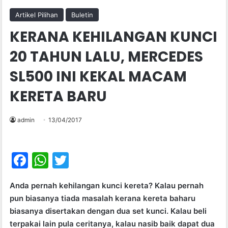
Artikel Pilihan
Buletin
KERANA KEHILANGAN KUNCI
20 TAHUN LALU, MERCEDES
SL500 INI KEKAL MACAM
KERETA BARU
admin
13/04/2017
F
W
T
a
h
w
Anda pernah kehilangan kunci kereta? Kalau pernah
c
at
itt
pun biasanya tiada masalah kerana kereta baharu
e
s
er
biasanya disertakan dengan dua set kunci. Kalau beli
b
A
terpakai lain pula ceritanya, kalau nasib baik dapat dua