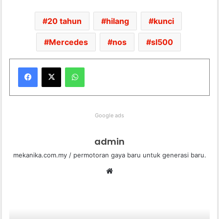
20 tahun
hilang
kunci
Mercedes
nos
sl500
WhatsApp
Google ads
admin
mekanika.com.my / permotoran gaya baru untuk generasi baru.
We
bsi
te