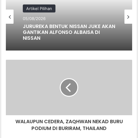
Artikel Pilihan
05/08/2026
JURUREKA BENTUK NISSAN JUKE AKAN
GANTIKAN ALFONSO ALBAISA DI
NISSAN
W
A
L
A
U
P
U
N
C
WALAUPUN CEDERA, ZAQHWAN NEKAD BURU
E
PODIUM DI BURIRAM, THAILAND
D
E