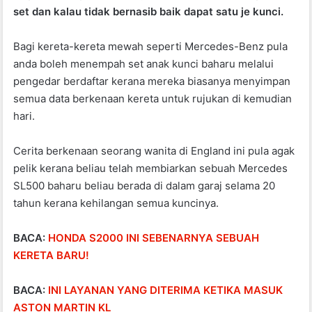
set dan kalau tidak bernasib baik dapat satu je kunci.
o
p
o
p
Bagi kereta-kereta mewah seperti Mercedes-Benz pula
k
anda boleh menempah set anak kunci baharu melalui
pengedar berdaftar kerana mereka biasanya menyimpan
semua data berkenaan kereta untuk rujukan di kemudian
hari.
Cerita berkenaan seorang wanita di England ini pula agak
pelik kerana beliau telah membiarkan sebuah Mercedes
SL500 baharu beliau berada di dalam garaj selama 20
tahun kerana kehilangan semua kuncinya.
BACA:
HONDA S2000 INI SEBENARNYA SEBUAH
KERETA BARU!
BACA:
INI LAYANAN YANG DITERIMA KETIKA MASUK
ASTON MARTIN KL