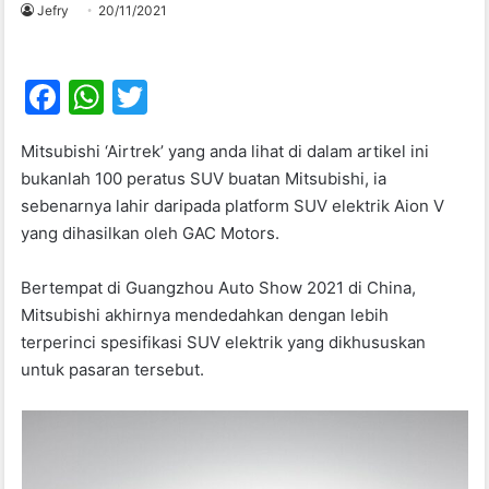
Jefry
20/11/2021
F
W
T
a
h
w
Mitsubishi ‘Airtrek’ yang anda lihat di dalam artikel ini
c
at
itt
bukanlah 100 peratus SUV buatan Mitsubishi, ia
e
s
er
sebenarnya lahir daripada platform SUV elektrik Aion V
b
A
yang dihasilkan oleh GAC Motors.
o
p
Bertempat di Guangzhou Auto Show 2021 di China,
o
p
Mitsubishi akhirnya mendedahkan dengan lebih
k
terperinci spesifikasi SUV elektrik yang dikhususkan
untuk pasaran tersebut.