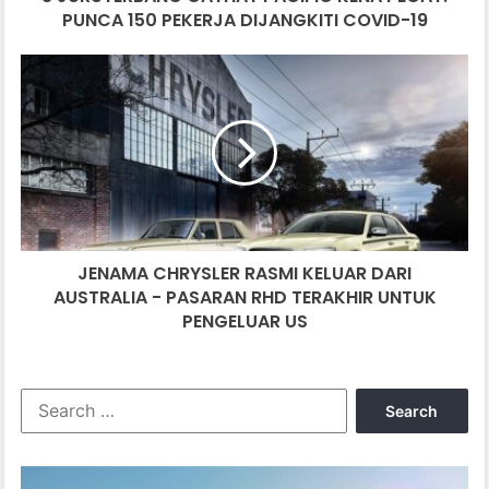
COVID-
PUNCA 150 PEKERJA DIJANGKITI COVID-19
19
JENAMA
CHRYSLER
RASMI
KELUAR
DARI
AUSTRALIA
-
PASARAN
RHD
JENAMA CHRYSLER RASMI KELUAR DARI
TERAKHIR
UNTUK
AUSTRALIA - PASARAN RHD TERAKHIR UNTUK
PENGELUAR
PENGELUAR US
US
Search
for: