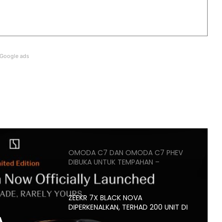
PASARAN EV CHINA MULA PERLAHAN,
JUALAN SUSUT 14 PERATUS
Google ads
BMW IX3 50 XDRIVE M SPORT PRO
BAHARU TIBA DI MALAYSIA – HARGA
MULA RM399K
HYUNDAI STARGAZER X
DIPERTONTONKAN DI MALAYSIA
OMODA C7 DAN OMODA C7 PHEV
DIBUKA UNTUK TEMPAHAN –
ANGGARAN HARGA MULA RM160K
ZEEKR 7X BLACK NOVA
DIPERKENALKAN, TERHAD 200 UNIT DI
MALAYSIA, HARGA MULA RM235K