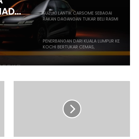
A
HAD
SUZUKI LANTIK CARSOME SEBAGAI
RAKAN DAGANGAN TUKAR BELI RASMI
,
K
PENERBANGAN DARI KUALA LUMPUR KE
KOCHI BERTUKAR CEMAS,
PENUMPANG CUBA BUKA PINTU
PESAWAT
HONDA UBAH STRATEGI, PILIH TATA
UNTUK PLATFORM GENERASI BAHARU
HYUNDAI
BAGI
SANGGUP BELI MOTOSIKAL, ALAT
DISKAUN
GANTI SELUDUP DEMI SERTAI RXZ
EV
MEMBERS
TERMASUK
IONIQ
5
DONGFENG NISSAN DEDAH NX7
N
BAHARU, SUV DENGAN TEKNOLOGI
DI
LIDAR