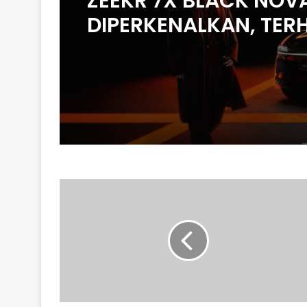
ZEEKR 7X BLACK NOV
DIPERKENALKAN, TER
200 UNIT DI MALAYSIA
HARGA MULA RM235
U
POWER
BAWA
TEKNOLOGI
PENUKARAN
BATERI
REVOLUSIONER
KE
THAILAND,