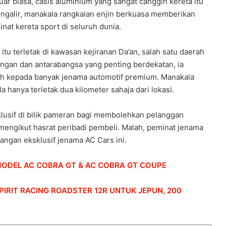
ar biasa, casis aluminium yang sangat canggih kereta itu
ngalir, manakala rangkaian enjin berkuasa memberikan
nat kereta sport di seluruh dunia.
tu terletak di kawasan kejiranan Da’an, salah satu daerah
angan dan antarabangsa yang penting berdekatan, ia
umah kepada banyak jenama automotif premium. Manakala
la hanya terletak dua kilometer sahaja dari lokasi.
HONDA UBAH STRATEGI, PILIH TATA
lusif di bilik pameran bagi membolehkan pelanggan
UNTUK PLATFORM GENERASI BAHARU
mengikut hasrat peribadi pembeli. Malah, peminat jenama
angan eksklusif jenama AC Cars ini.
SANGGUP BELI MOTOSIKAL, ALAT
GANTI SELUDUP DEMI SERTAI RXZ
MODEL AC COBRA GT & AC COBRA GT COUPE
MEMBERS
PIRIT RACING ROADSTER 12R UNTUK JEPUN, 200
DONGFENG NISSAN DEDAH NX7
BAHARU, SUV DENGAN TEKNOLOGI
LIDAR