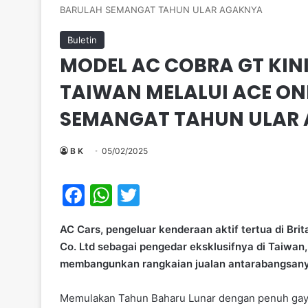
BARULAH SEMANGAT TAHUN ULAR AGAKNYA
Buletin
MODEL AC COBRA GT KINI
TAIWAN MELALUI ACE ON
SEMANGAT TAHUN ULAR
B K
05/02/2025
F
W
T
a
h
w
AC Cars, pengeluar kenderaan aktif tertua di B
c
at
itt
Co. Ltd sebagai pengedar eksklusifnya di Taiwan,
e
s
er
membangunkan rangkaian jualan antarabangsanya
b
A
Memulakan Tahun Baharu Lunar dengan penuh gaya
o
p