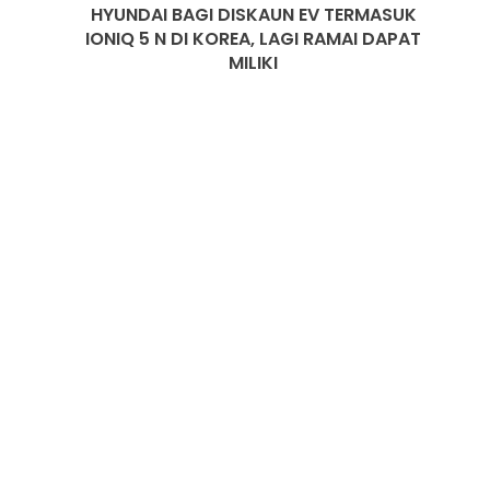
HYUNDAI BAGI DISKAUN EV TERMASUK
KOREA,
LAGI
IONIQ 5 N DI KOREA, LAGI RAMAI DAPAT
PASARAN EV CHINA MULA PERLAHAN,
RAMAI
MILIKI
JUALAN SUSUT 14 PERATUS
DAPAT
MILIKI
BMW IX3 50 XDRIVE M SPORT PRO
BAHARU TIBA DI MALAYSIA – HARGA
MULA RM399K
HYUNDAI STARGAZER X
DIPERTONTONKAN DI MALAYSIA
OMODA C7 DAN OMODA C7 PHEV
DIBUKA UNTUK TEMPAHAN –
ANGGARAN HARGA MULA RM160K
ZEEKR 7X BLACK NOVA
DIPERKENALKAN, TERHAD 200 UNIT DI
MALAYSIA, HARGA MULA RM235K