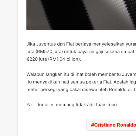
Jika Juventus dan Fiat berjaya menyelesaikan yur
juta (RM570 juta) untuk bayaran gaji selama empat 
€220 juta (RM1.04 bilion).
Walapun langkah itu dilihat boleh membantu Juven
itu menyakitkan hati semua pekerja Fiat. Apatah l
meter persegi yang bakal disewa oleh Ronaldo di Tur
Ya… dunia ini memang tidak adil tuan-tuan.
Cristiano Ronald