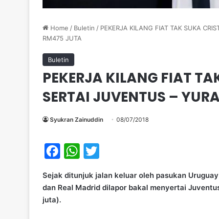
Home
/
Buletin
/
PEKERJA KILANG FIAT TAK SUKA CR
RM475 JUTA
Buletin
PEKERJA KILANG FIAT T
SERTAI JUVENTUS – YUR
Syukran Zainuddin
08/07/2018
F
W
T
a
h
w
Sejak ditunjuk jalan keluar oleh pasukan Uruguay
c
at
itt
dan Real Madrid dilapor bakal menyertai Juventu
e
s
er
juta).
b
A