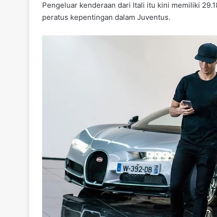
Pengeluar kenderaan dari Itali itu kini memiliki 29
o
p
peratus kepentingan dalam Juventus.
o
p
k