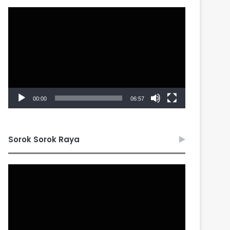
Video
Player
00:00
06:57
Sorok Sorok Raya
Video
Player