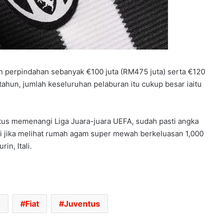
an perpindahan sebanyak €100 juta (RM475 juta) serta €120
tahun, jumlah keseluruhan pelaburan itu cukup besar iaitu
tus memenangi Liga Juara-juara UEFA, sudah pasti angka
HONDA UBAH STRATEGI, PILIH TATA
agi jika melihat rumah agam super mewah berkeluasan 1,000
UNTUK PLATFORM GENERASI BAHARU
in, Itali.
SANGGUP BELI MOTOSIKAL, ALAT
GANTI SELUDUP DEMI SERTAI RXZ
MEMBERS
o
Fiat
Juventus
DONGFENG NISSAN DEDAH NX7