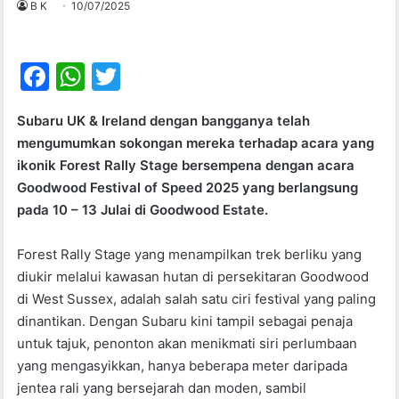
B K
10/07/2025
F
W
T
a
h
w
Subaru UK & Ireland dengan bangganya telah
c
at
itt
mengumumkan sokongan mereka terhadap acara yang
e
s
er
ikonik Forest Rally Stage bersempena dengan acara
b
A
Goodwood Festival of Speed 2025 yang berlangsung
pada 10 – 13 Julai di Goodwood Estate.
o
p
o
p
Forest Rally Stage yang menampilkan trek berliku yang
k
diukir melalui kawasan hutan di persekitaran Goodwood
di West Sussex, adalah salah satu ciri festival yang paling
dinantikan. Dengan Subaru kini tampil sebagai penaja
untuk tajuk, penonton akan menikmati siri perlumbaan
yang mengasyikkan, hanya beberapa meter daripada
jentea rali yang bersejarah dan moden, sambil