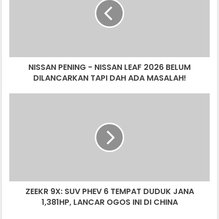
NISSAN
LEAF
2026
BELUM
DILANCARKAN
TAPI
NISSAN PENING - NISSAN LEAF 2026 BELUM
DAH
ADA
DILANCARKAN TAPI DAH ADA MASALAH!
MASALAH!
ZEEKR
9X:
SUV
PHEV
6
TEMPAT
DUDUK
JANA
1,381HP,
ZEEKR 9X: SUV PHEV 6 TEMPAT DUDUK JANA
LANCAR
OGOS
1,381HP, LANCAR OGOS INI DI CHINA
INI