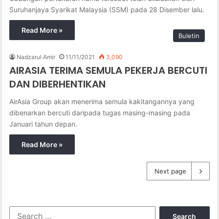
Suruhanjaya Syarikat Malaysia (SSM) pada 28 Disember lalu.
Read More »
Buletin
Nadzarul Amir
11/11/2021
3,090
AIRASIA TERIMA SEMULA PEKERJA BERCUTI
DAN DIBERHENTIKAN
AirAsia Group akan menerima semula kakitangannya yang
dibenarkan bercuti daripada tugas masing-masing pada
Januari tahun depan.
Read More »
Next page
S