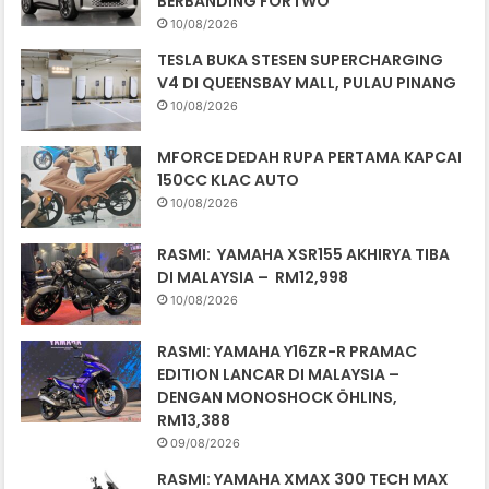
BERBANDING FORTWO
10/08/2026
TESLA BUKA STESEN SUPERCHARGING
V4 DI QUEENSBAY MALL, PULAU PINANG
10/08/2026
MFORCE DEDAH RUPA PERTAMA KAPCAI
150CC KLAC AUTO
10/08/2026
RASMI: YAMAHA XSR155 AKHIRYA TIBA
DI MALAYSIA – RM12,998
10/08/2026
RASMI: YAMAHA Y16ZR-R PRAMAC
EDITION LANCAR DI MALAYSIA –
DENGAN MONOSHOCK ÖHLINS,
RM13,388
09/08/2026
RASMI: YAMAHA XMAX 300 TECH MAX