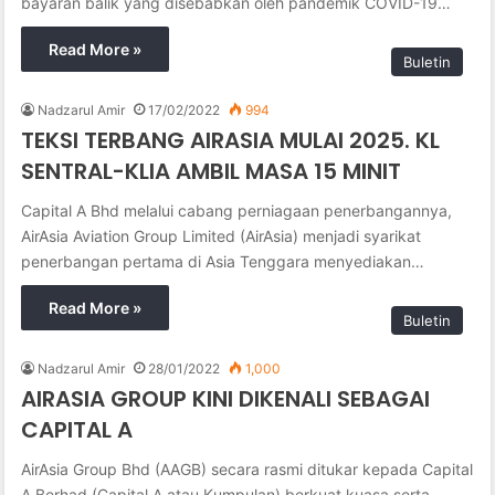
bayaran balik yang disebabkan oleh pandemik COVID-19…
Read More »
Buletin
Nadzarul Amir
17/02/2022
994
TEKSI TERBANG AIRASIA MULAI 2025. KL
SENTRAL-KLIA AMBIL MASA 15 MINIT
Capital A Bhd melalui cabang perniagaan penerbangannya,
AirAsia Aviation Group Limited (AirAsia) menjadi syarikat
penerbangan pertama di Asia Tenggara menyediakan…
Read More »
Buletin
Nadzarul Amir
28/01/2022
1,000
AIRASIA GROUP KINI DIKENALI SEBAGAI
CAPITAL A
AirAsia Group Bhd (AAGB) secara rasmi ditukar kepada Capital
A Berhad (Capital A atau Kumpulan) berkuat kuasa serta