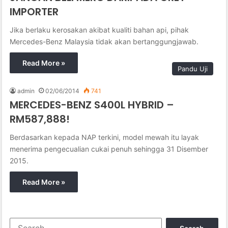
IMPORTER
Jika berlaku kerosakan akibat kualiti bahan api, pihak
Mercedes-Benz Malaysia tidak akan bertanggungjawab.
Read More »
Pandu Uji
admin
02/06/2014
741
MERCEDES-BENZ S400L HYBRID –
RM587,888!
Berdasarkan kepada NAP terkini, model mewah itu layak
menerima pengecualian cukai penuh sehingga 31 Disember
2015.
Read More »
S