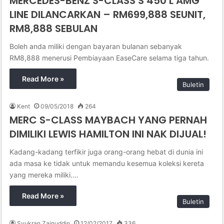
MERCEDES-BENZ S-CLASS S 450 L AMG
LINE DILANCARKAN – RM699,888 SEUNIT,
RM8,888 SEBULAN
Boleh anda miliki dengan bayaran bulanan sebanyak
RM8,888 menerusi Pembiayaan EaseCare selama tiga tahun.
Read More »
Buletin
Kent
09/05/2018
264
MERC S-CLASS MAYBACH YANG PERNAH
DIMILIKI LEWIS HAMILTON INI NAK DIJUAL!
Kadang-kadang terfikir juga orang-orang hebat di dunia ini
ada masa ke tidak untuk memandu kesemua koleksi kereta
yang mereka miliki.…
Read More »
Buletin
Syukran Zainuddin
12/02/2017
336