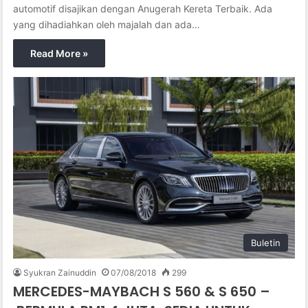
automotif disajikan dengan Anugerah Kereta Terbaik. Ada
yang dihadiahkan oleh majalah dan ada…
Read More »
Buletin
Syukran Zainuddin
07/08/2018
299
MERCEDES-MAYBACH S 560 & S 650 –