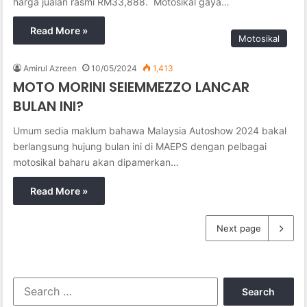
harga jualan rasmi RM33,888. Motosikal gaya…
Read More »
Motosikal
Amirul Azreen
10/05/2024
1,413
MOTO MORINI SEIEMMEZZO LANCAR
BULAN INI?
Umum sedia maklum bahawa Malaysia Autoshow 2024 bakal
berlangsung hujung bulan ini di MAEPS dengan pelbagai
motosikal baharu akan dipamerkan…
Read More »
Next page
S
e