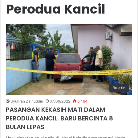
Perodua Kancil
Buletin
Syukran Zainuddin
07/09/2022
6,464
PASANGAN KEKASIH MATI DALAM
PERODUA KANCIL. BARU BERCINTA 8
BULAN LEPAS
Hasil siasatan awal polis di lokasi kejadian mendapati, tiada