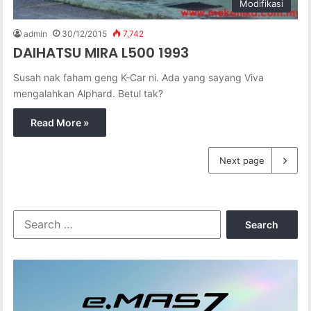
Modifikasi
admin
30/12/2015
7,742
DAIHATSU MIRA L500 1993
Susah nak faham geng K-Car ni. Ada yang sayang Viva
mengalahkan Alphard. Betul tak?
Read More »
Next page
S
e
a
r
c
h
f