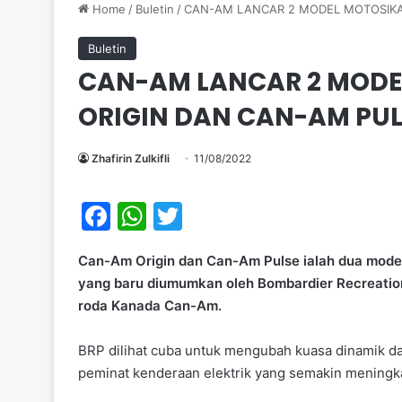
Home
/
Buletin
/
CAN-AM LANCAR 2 MODEL MOTOSIKAL
Buletin
CAN-AM LANCAR 2 MODEL
ORIGIN DAN CAN-AM PUL
Zhafirin Zulkifli
11/08/2022
F
W
T
a
h
w
Can-Am Origin dan Can-Am Pulse ialah dua model
c
at
itt
yang baru diumumkan oleh Bombardier Recreationa
e
s
er
roda Kanada Can-Am.
b
A
BRP dilihat cuba untuk mengubah kuasa dinamik 
o
p
peminat kenderaan elektrik yang semakin meningka
o
p