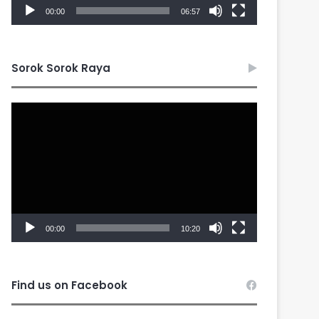
00:00
06:57
Sorok Sorok Raya
Video
Player
00:00
10:20
Find us on Facebook