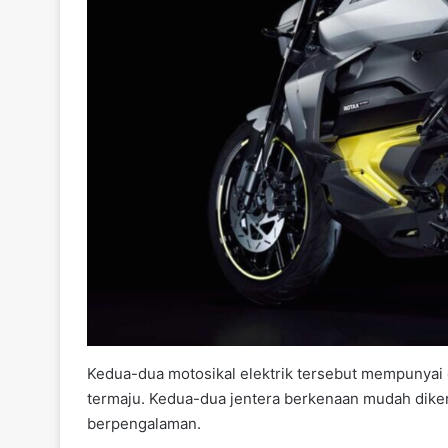
Kedua-dua motosikal elektrik tersebut mempunyai
termaju. Kedua-dua jentera berkenaan mudah dike
berpengalaman.