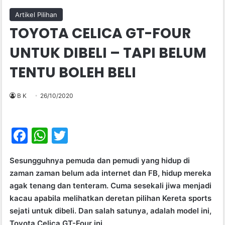
Artikel Pilihan
TOYOTA CELICA GT-FOUR
UNTUK DIBELI – TAPI BELUM
TENTU BOLEH BELI
B K
26/10/2020
F
W
T
a
h
w
Sesungguhnya pemuda dan pemudi yang hidup di
c
at
itt
zaman zaman belum ada internet dan FB, hidup mereka
e
s
er
agak tenang dan tenteram. Cuma sesekali jiwa menjadi
b
A
kacau apabila melihatkan deretan pilihan Kereta sports
sejati untuk dibeli. Dan salah satunya, adalah model ini,
o
p
Toyota Celica GT-Four ini.