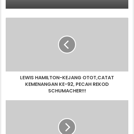
LEWIS
HAMILTON-
KEJANG
OTOT,CATAT
KEMENANGAN
KE-
92,
PECAH
REKOD
LEWIS HAMILTON-KEJANG OTOT,CATAT
SCHUMACHER!!!
KEMENANGAN KE-92, PECAH REKOD
SCHUMACHER!!!
FRANCAIS
THE
FAST
AND
THE