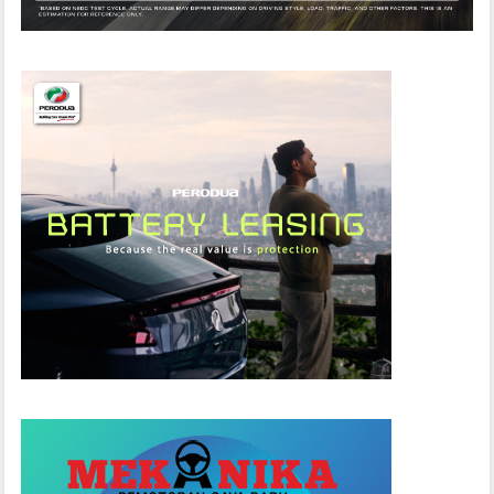
P
E
R
A
S
I
A
W
A
L
T
A
H
U
N
2
0
1
9