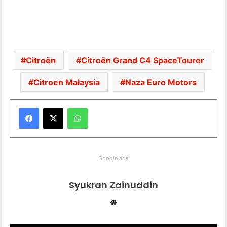
Citroën
Citroën Grand C4 SpaceTourer
Citroen Malaysia
Naza Euro Motors
WhatsApp
Google ads
Syukran Zainuddin
We
bsi
te