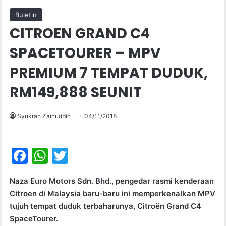
Buletin
CITROEN GRAND C4
SPACETOURER – MPV
PREMIUM 7 TEMPAT DUDUK,
RM149,888 SEUNIT
Syukran Zainuddin
04/11/2018
F
W
T
a
h
w
Naza Euro Motors Sdn. Bhd., pengedar rasmi kenderaan
c
at
itt
Citroen di Malaysia baru-baru ini memperkenalkan MPV
e
s
er
tujuh tempat duduk terbaharunya, Citroën Grand C4
b
A
SpaceTourer.