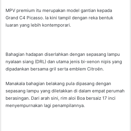
o
p
MPV premium itu merupakan model gantian kepada
o
p
Grand C4 Picasso. Ia kini tampil dengan reka bentuk
k
luaran yang lebih kontemporari.
Bahagian hadapan diserlahkan dengan sepasang lampu
nyalaan siang (DRL) dan utama jenis bi-xenon nipis yang
dipadankan bersama gril serta emblem Citroën.
Manakala bahagian belakang pula dipasang dengan
sepasang lampu yang diletakkan di dalam empat perumah
berasingan. Dari arah sini, rim aloi Boa bersaiz 17 inci
menyempurnakan lagi penampilannya.