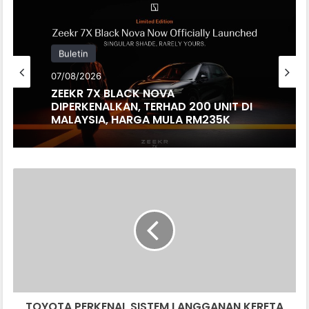
Buletin
07/08/2026
ZEEKR 7X BLACK NOVA
DIPERKENALKAN, TERHAD 200 UNIT DI
MALAYSIA, HARGA MULA RM235K
T
O
Y
O
T
A
P
E
R
TOYOTA PERKENAL SISTEM LANGGANAN KERETA
K