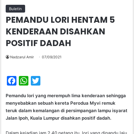
Buletin
PEMANDU LORI HENTAM 5
KENDERAAN DISAHKAN
POSITIF DADAH
Nadzarul Amir
07/09/2021
F
W
T
a
h
w
Pemandu lori yang merempuh lima kenderaan sehingga
c
at
itt
menyebabkan sebuah kereta Perodua Myvi remuk
e
s
er
teruk dalam kemalangan di persimpangan lampu isyarat
b
A
Jalan Ipoh, Kuala Lumpur disahkan positif dadah.
o
p
Dalam kejadian jam 2.40 petang itu, lori yang dipandu laju