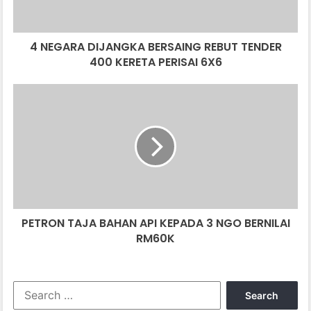
400
KERETA
PERISAI
4 NEGARA DIJANGKA BERSAING REBUT TENDER
6X6
400 KERETA PERISAI 6X6
PETRON
TAJA
BAHAN
API
KEPADA
3
NGO
BERNILAI
RM60K
PETRON TAJA BAHAN API KEPADA 3 NGO BERNILAI
RM60K
Search
for: