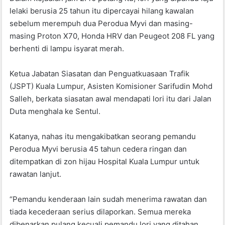
o
p
lelaki berusia 25 tahun itu dipercayai hilang kawalan
k
sebelum merempuh dua Perodua Myvi dan masing-
masing Proton X70, Honda HRV dan Peugeot 208 FL yang
berhenti di lampu isyarat merah.
Ketua Jabatan Siasatan dan Penguatkuasaan Trafik
(JSPT) Kuala Lumpur, Asisten Komisioner Sarifudin Mohd
Salleh, berkata siasatan awal mendapati lori itu dari Jalan
Duta menghala ke Sentul.
Katanya, nahas itu mengakibatkan seorang pemandu
Perodua Myvi berusia 45 tahun cedera ringan dan
ditempatkan di zon hijau Hospital Kuala Lumpur untuk
rawatan lanjut.
“Pemandu kenderaan lain sudah menerima rawatan dan
tiada kecederaan serius dilaporkan. Semua mereka
dibenarkan pulang kecuali pemandu lori yang ditahan