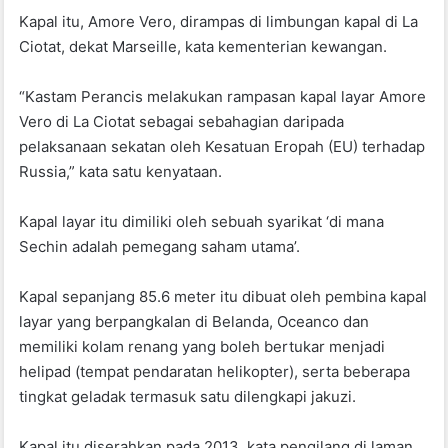
o
p
Kapal itu, Amore Vero, dirampas di limbungan kapal di La
k
Ciotat, dekat Marseille, kata kementerian kewangan.
“Kastam Perancis melakukan rampasan kapal layar Amore
Vero di La Ciotat sebagai sebahagian daripada
pelaksanaan sekatan oleh Kesatuan Eropah (EU) terhadap
Russia,” kata satu kenyataan.
Kapal layar itu dimiliki oleh sebuah syarikat ‘di mana
Sechin adalah pemegang saham utama’.
Kapal sepanjang 85.6 meter itu dibuat oleh pembina kapal
layar yang berpangkalan di Belanda, Oceanco dan
memiliki kolam renang yang boleh bertukar menjadi
helipad (tempat pendaratan helikopter), serta beberapa
tingkat geladak termasuk satu dilengkapi jakuzi.
Kapal itu diserahkan pada 2013, kata pengilang di laman