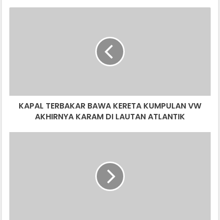
KAPAL
TERBAKAR
BAWA
KERETA
KUMPULAN
VW
AKHIRNYA
KARAM
DI
KAPAL TERBAKAR BAWA KERETA KUMPULAN VW
LAUTAN
ATLANTIK
AKHIRNYA KARAM DI LAUTAN ATLANTIK
NAK
BELI
SEDAN
ATAU
MPV?
KENAPA
TAK
BELI
SEMUA