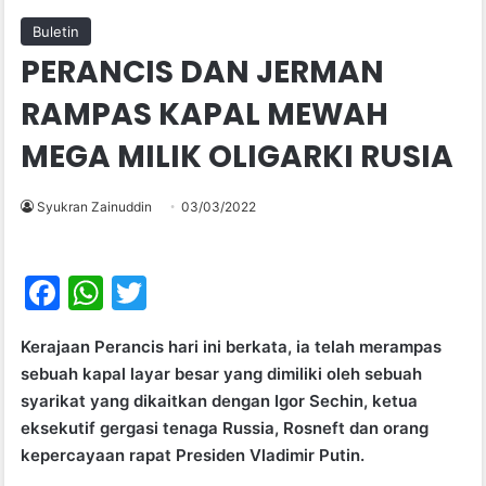
Buletin
PERANCIS DAN JERMAN
RAMPAS KAPAL MEWAH
MEGA MILIK OLIGARKI RUSIA
Syukran Zainuddin
03/03/2022
F
W
T
a
h
w
Kerajaan Perancis hari ini berkata, ia telah merampas
c
at
itt
sebuah kapal layar besar yang dimiliki oleh sebuah
e
s
er
syarikat yang dikaitkan dengan Igor Sechin, ketua
b
A
eksekutif gergasi tenaga Russia, Rosneft dan orang
kepercayaan rapat Presiden Vladimir Putin.
o
p