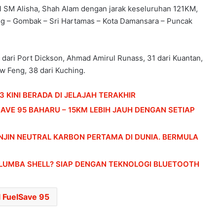
ll SM Alisha, Shah Alam dengan jarak keseluruhan 121KM,
ang – Gombak – Sri Hartamas – Kota Damansara – Puncak
 dari Port Dickson, Ahmad Amirul Runass, 31 dari Kuantan,
aw Feng, 38 dari Kuching.
 KINI BERADA DI JELAJAH TERAKHIR
HONDA UBAH STRATEGI, PILIH TATA
AVE 95 BAHARU – 15KM LEBIH JAUH DENGAN SETIAP
UNTUK PLATFORM GENERASI BAHARU
NJIN NEUTRAL KARBON PERTAMA DI DUNIA. BERMULA
SANGGUP BELI MOTOSIKAL, ALAT
GANTI SELUDUP DEMI SERTAI RXZ
LUMBA SHELL? SIAP DENGAN TEKNOLOGI BLUETOOTH
MEMBERS
DONGFENG NISSAN DEDAH NX7
l FuelSave 95
BAHARU, SUV DENGAN TEKNOLOGI
LIDAR