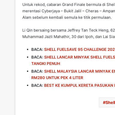
Untuk rekod, cabaran Grand Finale bermula di She
merentasi Cyberjaya – Bukit Jalil – Cheras – Amp
Alam sebelum kembali semula ke titik permulaan.
Li Qin bersaing bersama Jeffrey Tan Teck Heng, 62
Muhammad Jazli Mahathir, 30 dari Ipoh, dan Lai Si
BACA:
SHELL FUELSAVE 95 CHALLENGE 2023
BACA:
SHELL LANCAR MINYAK SHELL FUELS
TANGKI PENUH
BACA:
SHELL MALAYSIA LANCAR MINYAK E
RM280 UNTUK PEK 4 LITER
BACA:
BEST KE KUMPUL KERETA PASUKAN 
Shel