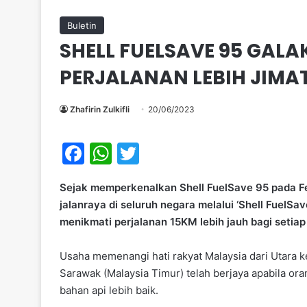
Buletin
SHELL FUELSAVE 95 GAL
PERJALANAN LEBIH JIMAT
Zhafirin Zulkifli
20/06/2023
F
W
T
a
h
w
Sejak memperkenalkan Shell FuelSave 95 pada Feb
c
at
itt
jalanraya di seluruh negara melalui ‘Shell Fuel
e
s
er
menikmati perjalanan 15KM lebih jauh bagi setiap
b
A
Usaha memenangi hati rakyat Malaysia dari Utara 
o
p
Sarawak (Malaysia Timur) telah berjaya apabila o
o
p
bahan api lebih baik.
k