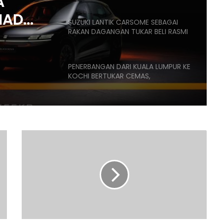
A
HAD
SUZUKI LANTIK CARSOME SEBAGAI
RAKAN DAGANGAN TUKAR BELI RASMI
,
K
PENERBANGAN DARI KUALA LUMPUR KE
KOCHI BERTUKAR CEMAS,
PENUMPANG CUBA BUKA PINTU
PESAWAT
HONDA UBAH STRATEGI, PILIH TATA
UNTUK PLATFORM GENERASI BAHARU
PROTON
X90
SANGGUP BELI MOTOSIKAL, ALAT
TERIMA
GANTI SELUDUP DEMI SERTAI RXZ
5,000
MEMBERS
TEMPAHAN
SEJAK
MEI
DONGFENG NISSAN DEDAH NX7
2023.
BAHARU, SUV DENGAN TEKNOLOGI
VARIAN
LIDAR