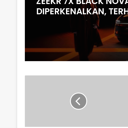
ZEEKR 7X BLACK NOV
DIPERKENALKAN, TER
200 UNIT DI MALAYSIA
HARGA MULA RM235
MAXIS
SEDIAKAN
PENYELESAIAN
DIGITAL
DI
STESEN
RUNCIT
BHPETROL
DI