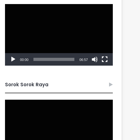
Video
Player
00:00
06:57
Sorok Sorok Raya
Video
Player