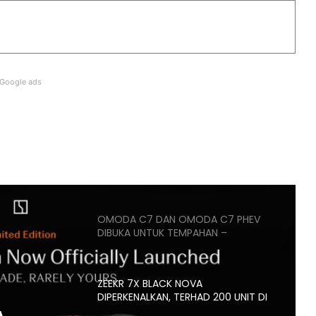
PASARAN EV CHINA MULA PERLAHAN,
JUALAN SUSUT 14 PERATUS
Google ads
BMW IX3 50 XDRIVE M SPORT PRO
BAHARU TIBA DI MALAYSIA – HARGA
MULA RM399K
HYUNDAI STARGAZER X
DIPERTONTONKAN DI MALAYSIA
OMODA C7 DAN OMODA C7 PHEV
DIBUKA UNTUK TEMPAHAN –
ANGGARAN HARGA MULA RM160K
ZEEKR 7X BLACK NOVA
DIPERKENALKAN, TERHAD 200 UNIT DI
MALAYSIA, HARGA MULA RM235K