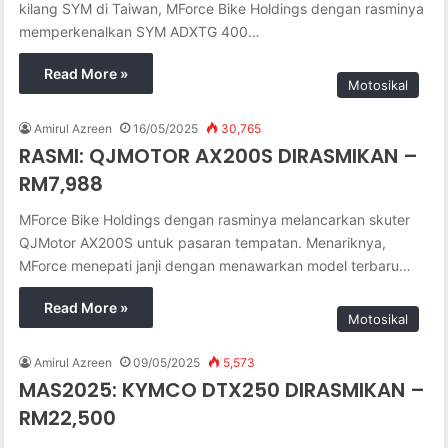
kilang SYM di Taiwan, MForce Bike Holdings dengan rasminya
memperkenalkan SYM ADXTG 400…
Read More »
Motosikal
Amirul Azreen
16/05/2025
30,765
RASMI: QJMOTOR AX200S DIRASMIKAN –
RM7,988
MForce Bike Holdings dengan rasminya melancarkan skuter
QJMotor AX200S untuk pasaran tempatan. Menariknya,
MForce menepati janji dengan menawarkan model terbaru…
Read More »
Motosikal
Amirul Azreen
09/05/2025
5,573
MAS2025: KYMCO DTX250 DIRASMIKAN –
RM22,500