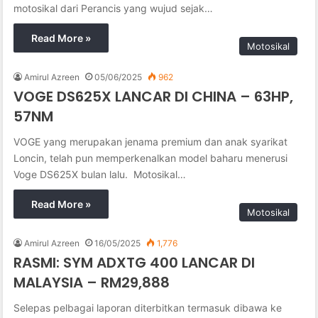
motosikal dari Perancis yang wujud sejak…
Read More »
Motosikal
Amirul Azreen
05/06/2025
962
VOGE DS625X LANCAR DI CHINA – 63HP,
57NM
VOGE yang merupakan jenama premium dan anak syarikat
Loncin, telah pun memperkenalkan model baharu menerusi
Voge DS625X bulan lalu. Motosikal…
Read More »
Motosikal
Amirul Azreen
16/05/2025
1,776
RASMI: SYM ADXTG 400 LANCAR DI
MALAYSIA – RM29,888
Selepas pelbagai laporan diterbitkan termasuk dibawa ke