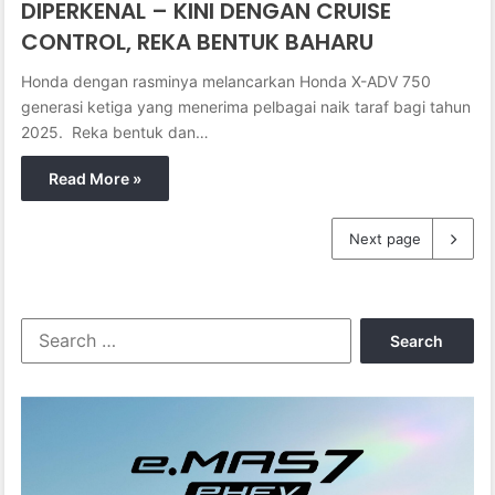
DIPERKENAL – KINI DENGAN CRUISE
CONTROL, REKA BENTUK BAHARU
Honda dengan rasminya melancarkan Honda X-ADV 750
generasi ketiga yang menerima pelbagai naik taraf bagi tahun
2025. Reka bentuk dan…
Read More »
Next page
S
e
a
r
c
h
f
o