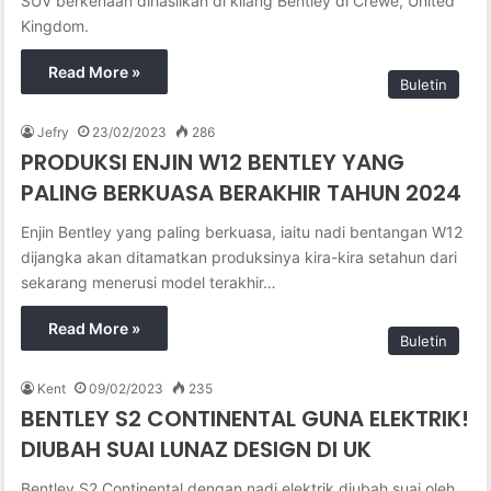
SUV berkenaan dihasilkan di kilang Bentley di Crewe, United
Kingdom.
Read More »
Buletin
Jefry
23/02/2023
286
PRODUKSI ENJIN W12 BENTLEY YANG
PALING BERKUASA BERAKHIR TAHUN 2024
Enjin Bentley yang paling berkuasa, iaitu nadi bentangan W12
dijangka akan ditamatkan produksinya kira-kira setahun dari
sekarang menerusi model terakhir…
Read More »
Buletin
Kent
09/02/2023
235
BENTLEY S2 CONTINENTAL GUNA ELEKTRIK!
DIUBAH SUAI LUNAZ DESIGN DI UK
Bentley S2 Continental dengan nadi elektrik diubah suai oleh