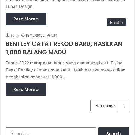
Lunaz Design.
Read More »
Buletin
Jefry
13/12/2022
261
BENTLEY CATAT REKOD BARU, HASILKAN
1,000 BALANG MADU
Tahun 2022 merupakan tahun yang cemerlang buat “Flying
Bees” Bentley di mana syarikat itu telah berjaya merekodkan
penghasilan sebanyak 1,000…
Read More »
Next page
S