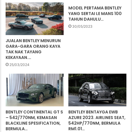
MODEL PERTAMA BENTLEY
YANG SERTAI LE MANS 100
TAHUN DAHULU…
30/05/2023
JUALAN BENTLEY MENURUN
GARA-GARA ORANG KAYA
TAK NAK TAYANG
KEKAYAAN.…
25/03/2024
BENTLEY CONTINENTAL GT S
BENTLEY BENTAYGA EWB
– 542/770NM, KEMASAN
AZURE 2023. AIRLINES SEAT,
BLACKLINE SPESIFICATION,
542HP/770NM, BERMULA
BERMULA…
RM1.01…