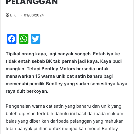
PELANGGAN
B K
01/06/2024
F
W
T
a
h
w
Tipikal orang kaya, lagi banyak songeh. Entah iya ke
c
at
itt
tidak entah sebab BK tak pernah jadi kaya. Kaya budi
e
s
er
mungkin. Tetapi Bentley Motors bersedia untuk
b
A
menawarkan 15 warna unik cat satin baharu bagi
memenuhi pemilik Bentley yang sudah semestinya kaya
o
p
raya duit berkoyan.
o
p
k
Pengenalan warna cat satin yang baharu dan unik yang
boleh dipesan terlebih dahulu ini hasil daripada maklum
balas yang diberikan daripada pelanggan yang mahukan
lebih banyak pilihan untuk menjadikan model Bentley