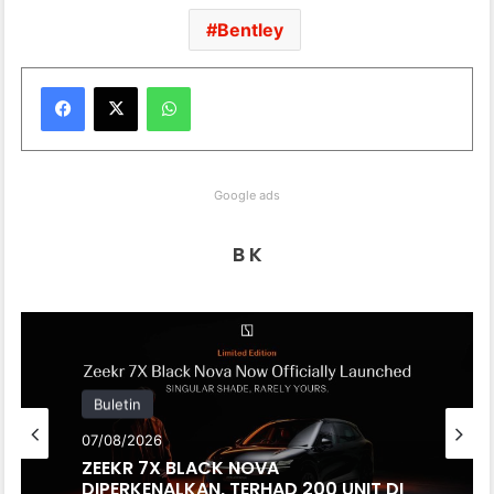
Bentley
WhatsApp
Google ads
B K
Buletin
07/08/2026
Buletin
ZEEKR 7X BLACK NOVA
07/08/2026