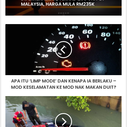
DIPERKENALKAN, TERHAD 200 UNIT DI
MALAYSIA, HARGA MULA RM235K
APA
SUZUKI LANTIK CARSOME SEBAGAI
ITU
RAKAN DAGANGAN TUKAR BELI RASMI
‘LIMP
MODE’
DAN
KENAPA
IA
BERLAKU
–
APA ITU ‘LIMP MODE’ DAN KENAPA IA BERLAKU –
MOD
KESELAMATAN
MOD KESELAMATAN KE MOD NAK MAKAN DUIT?
KE
MOD
VELLFIRE
NAK
TENGGELAM
MAKAN
DALAM
DUIT?
PARIT,
3