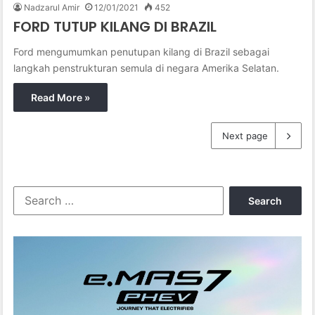
Nadzarul Amir
12/01/2021
452
FORD TUTUP KILANG DI BRAZIL
Ford mengumumkan penutupan kilang di Brazil sebagai
langkah penstrukturan semula di negara Amerika Selatan.
Read More »
Next page
S
e
a
r
c
h
f
o
r