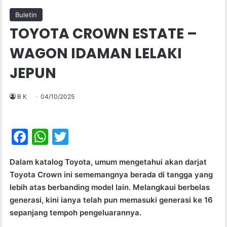
Buletin
TOYOTA CROWN ESTATE –
WAGON IDAMAN LELAKI
JEPUN
B K
04/10/2025
F
W
T
a
h
w
Dalam katalog Toyota, umum mengetahui akan darjat
c
at
itt
Toyota Crown ini sememangnya berada di tangga yang
e
s
er
lebih atas berbanding model lain. Melangkaui berbelas
b
A
generasi, kini ianya telah pun memasuki generasi ke 16
sepanjang tempoh pengeluarannya.
o
p