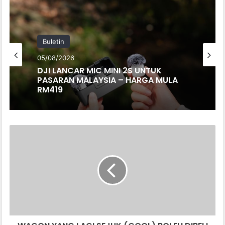
Buletin
05/08/2026
DJI LANCAR MIC MINI 2S UNTUK
PASARAN MALAYSIA – HARGA MULA
RM419
WAGON
YANG
LAGI
SEJUK
(COOL)
BOLEH
DIBELI
DI
SINGAPURA