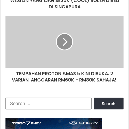
WAGON YANG LAGI SEJUK (COOL) BOLEH DIBELI
DI SINGAPURA
TEMPAHAN
PROTON
E.MAS
5
KINI
DIBUKA.
2
VARIAN,
ANGGARAN
TEMPAHAN PROTON E.MAS 5 KINI DIBUKA. 2
RM60K
-
VARIAN, ANGGARAN RM60K - RM80K SAHAJA!
RM80K
SAHAJA!
Search
for: