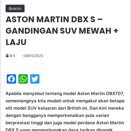
Buletin
ASTON MARTIN DBX S –
GANDINGAN SUV MEWAH +
LAJU
B K
09/05/2025
F
W
T
a
h
w
Apabila menyebut tentang model Aston Martin DBX707,
c
at
itt
sememangnya kita mudah untuk mengakui akan betapa
e
s
er
elit model SUV keluaran dari British ini. Dan kini mereka
b
A
dengan bangganya memperkenalkan pula varian
berprestasi tinggi dan juga model perdana Aston Martin
o
p
DBX S yang menggabungkan daya tarikan dinamik