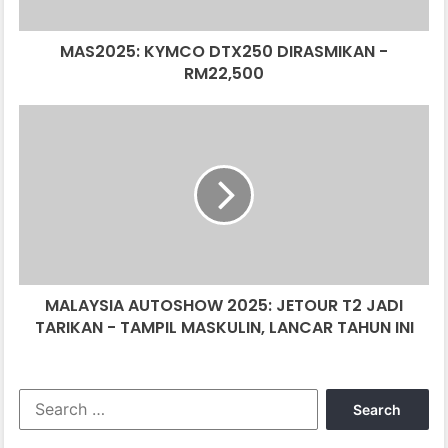
MAS2025: KYMCO DTX250 DIRASMIKAN -
RM22,500
MALAYSIA
AUTOSHOW
2025:
JETOUR
T2
JADI
TARIKAN
-
TAMPIL
MALAYSIA AUTOSHOW 2025: JETOUR T2 JADI
MASKULIN,
LANCAR
TARIKAN - TAMPIL MASKULIN, LANCAR TAHUN INI
TAHUN
INI
Search
for: